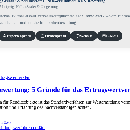
Gründer & Administrator · Netzwerk Immobilien & Bewertung
Leipzig, Halle (Saale) & Umgebung
ichael Büttner erstellt Verkehrswertgutachten nach ImmoWertV – vom Einfami
achthemen rund um die Immobilienbewertung.
Experten­profil
Firmenprofil
Website
E-Mail
Bewertung: 5 Gründe für das Ertragswertve
 für Renditeobjekte ist das Standardverfahren zur Wertermittlung vermi
tion und Erfahrung des Sachverständigen achten.
i 2026