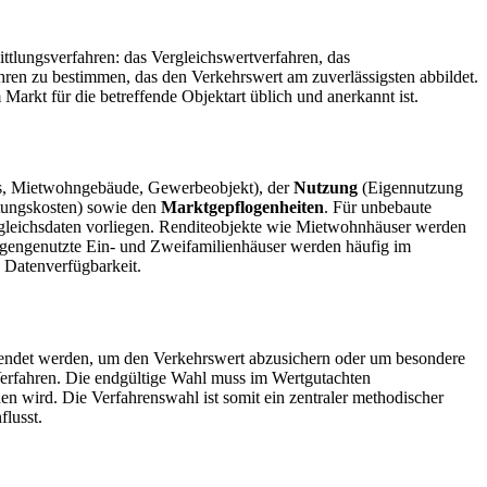
ittlungsverfahren: das Vergleichswertverfahren, das
hren zu bestimmen, das den Verkehrswert am zuverlässigsten abbildet.
 Markt für die betreffende Objektart üblich und anerkannt ist.
us, Mietwohngebäude, Gewerbeobjekt), der
Nutzung
(Eigennutzung
ftungskosten) sowie den
Marktgepflogenheiten
. Für unbebaute
rgleichsdaten vorliegen. Renditeobjekte wie Mietwohnhäuser werden
 Eigengenutzte Ein- und Zweifamilienhäuser werden häufig im
 Datenverfügbarkeit.
gewendet werden, um den Verkehrswert abzusichern oder um besondere
erfahren. Die endgültige Wahl muss im Wertgutachten
 wird. Die Verfahrenswahl ist somit ein zentraler methodischer
flusst.