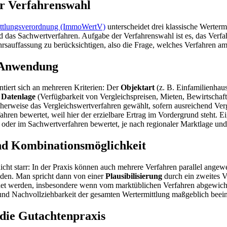
r Verfahrenswahl
ittlungsverordnung (ImmoWertV)
unterscheidet drei klassische Werterm
d das Sachwertverfahren. Aufgabe der Verfahrenswahl ist es, das Verfa
ehrsauffassung zu berücksichtigen, also die Frage, welches Verfahren am
 Anwendung
tiert sich an mehreren Kriterien: Der
Objektart
(z. B. Einfamilienha
r
Datenlage
(Verfügbarkeit von Vergleichspreisen, Mieten, Bewirtscha
herweise das Vergleichswertverfahren gewählt, sofern ausreichend Ve
ahren bewertet, weil hier der erzielbare Ertrag im Vordergrund steht.
 oder im Sachwertverfahren bewertet, je nach regionaler Marktlage und
d Kombinationsmöglichkeit
nicht starr: In der Praxis können auch mehrere Verfahren parallel an
den. Man spricht dann von einer
Plausibilisierung
durch ein zweites V
et werden, insbesondere wenn vom marktüblichen Verfahren abgewichen
t und Nachvollziehbarkeit der gesamten Wertermittlung maßgeblich beein
die Gutachtenpraxis