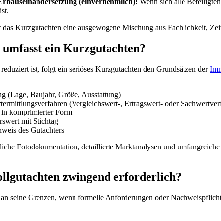
Erbauseinandersetzung (einvernehmlich):
Wenn sich alle Beteiligte
ist.
tet das Kurzgutachten eine ausgewogene Mischung aus Fachlichkeit, Zei
 umfasst ein Kurzgutachten?
duziert ist, folgt ein seriöses Kurzgutachten den Grundsätzen der
Imm
g (Lage, Baujahr, Größe, Ausstattung)
rmittlungsverfahren (Vergleichswert-, Ertragswert- oder Sachwertver
in komprimierter Form
rswert mit Stichtag
hweis des Gutachters
rliche Fotodokumentation, detaillierte Marktanalysen und umfangreic
ollgutachten zwingend erforderlich?
 an seine Grenzen, wenn formelle Anforderungen oder Nachweispflichte