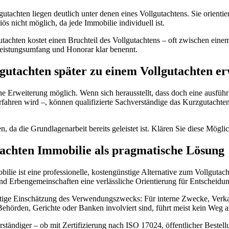
gutachten liegen deutlich unter denen eines Vollgutachtens. Sie orien
ös nicht möglich, da jede Immobilie individuell ist.
utachten kostet einen Bruchteil des Vollgutachtens – oft zwischen einem
Leistungsumfang und Honorar klar benennt.
utachten später zu einem Vollgutachten er
 eine Erweiterung möglich. Wenn sich herausstellt, dass doch eine ausfü
rfahren wird –, können qualifizierte Sachverständige das Kurzgutachte
n, da die Grundlagenarbeit bereits geleistet ist. Klären Sie diese Mögli
achten Immobilie als pragmatische Lösung
lie ist eine professionelle, kostengünstige Alternative zum Vollgutac
d Erbengemeinschaften eine verlässliche Orientierung für Entscheidu
chtige Einschätzung des Verwendungszwecks: Für interne Zwecke, Verk
ehörden, Gerichte oder Banken involviert sind, führt meist kein Weg a
verständiger – ob mit Zertifizierung nach ISO 17024, öffentlicher Be