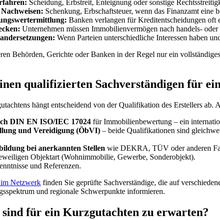
rfahren:
Scheidung, Erbstreit, Enteignung oder sonstige Rechtsstreitigk
 Nachweisen:
Schenkung, Erbschaftsteuer, wenn das Finanzamt eine be
ihungswertermittlung:
Banken verlangen für Kreditentscheidungen oft
ecken:
Unternehmen müssen Immobilienvermögen nach handels- oder s
nandersetzungen:
Wenn Parteien unterschiedliche Interessen haben und 
ieren Behörden, Gerichte oder Banken in der Regel nur ein vollständig
einen qualifizierten Sachverständigen für e
utachtens hängt entscheidend von der Qualifikation des Erstellers ab.
nach DIN EN ISO/IEC 17024
für Immobilienbewertung – ein internati
ellung und Vereidigung (ÖbVI)
– beide Qualifikationen sind gleichw
sbildung bei anerkannten Stellen
wie DEKRA, TÜV oder anderen Facha
jeweiligen Objektart (Wohnimmobilie, Gewerbe, Sonderobjekt).
enntnisse und Referenzen.
 im Netzwerk
finden Sie geprüfte Sachverständige, die auf verschieden
ngsspektrum und regionale Schwerpunkte informieren.
sind für ein Kurzgutachten zu erwarten?