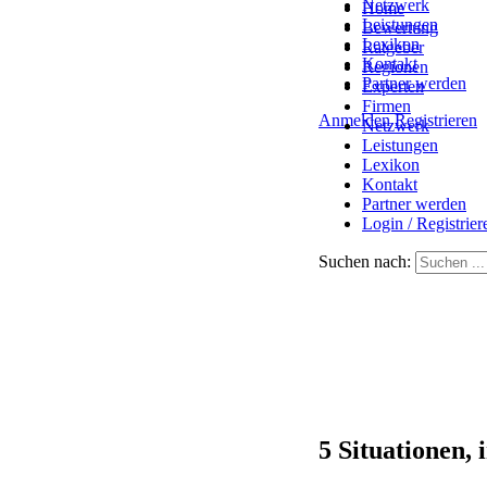
Netzwerk
Home
Leistungen
Bewertung
Lexikon
Ratgeber
Kontakt
Regionen
Partner werden
Experten
Firmen
Anmelden
Registrieren
Netzwerk
Leistungen
Lexikon
Kontakt
Partner werden
Login / Registrier
Suchen nach:
5 Situationen,