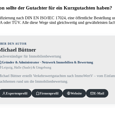
on sollte der Gutachter für ein Kurzgutachten haben?
tifizierung nach DIN EN ISO/IEC 17024, eine öffentliche Bestellung u
A oder TÜV. Alle diese Wege sind gleichwertig und gewährleisten fac
BER DEN AUTOR
Michael Büttner
achverständiger für Immobilienbewertung
Gründer & Administrator · Netzwerk Immobilien & Bewertung
Leipzig, Halle (Saale) & Umgebung
ichael Büttner erstellt Verkehrswertgutachten nach ImmoWertV – vom Einfami
achthemen rund um die Immobilienbewertung.
Experten­profil
Firmenprofil
Website
E-Mail