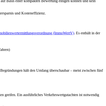
n auf Basis einer kompakten Bewertung einigen können und kein
tersparnis und Kosteneffizienz.
obilienwertermittlungsverordnung (ImmoWertV)
. Es enthält in der
fahren)
he Begründungen hält den Umfang überschaubar – meist zwischen fünf
n greifen. Ein ausführliches Verkehrswertgutachten ist notwendig