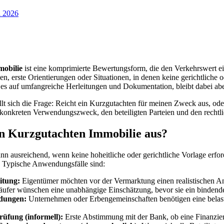
i 2026
obilie
ist eine komprimierte Bewertungsform, die den Verkehrswert ein
gen, erste Orientierungen oder Situationen, in denen keine gerichtlich
 es auf umfangreiche Herleitungen und Dokumentation, bleibt dabei aber
llt sich die Frage: Reicht ein Kurzgutachten für meinen Zweck aus, ode
konkreten Verwendungszweck, den beteiligten Parteien und den rechtl
in Kurzgutachten Immobilie aus?
nn ausreichend, wenn keine hoheitliche oder gerichtliche Vorlage erforde
. Typische Anwendungsfälle sind:
itung:
Eigentümer möchten vor der Vermarktung einen realistischen Ang
ufer wünschen eine unabhängige Einschätzung, bevor sie ein bindend
idungen:
Unternehmen oder Erbengemeinschaften benötigen eine belastb
üfung (informell):
Erste Abstimmung mit der Bank, ob eine Finanzieru