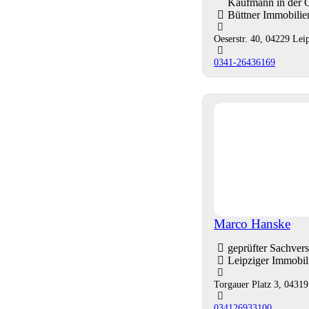
Kaufmann in der 
Büttner Immobili
Oeserstr. 40, 04229 Lei
0341-26436169
Marco Hanske
geprüfter Sachver
Leipziger Immobi
Torgauer Platz 3, 04319
034126933100