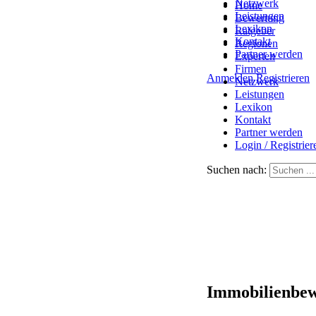
Netzwerk
Home
Leistungen
Bewertung
Lexikon
Ratgeber
Kontakt
Regionen
Partner werden
Experten
Firmen
Anmelden
Registrieren
Netzwerk
Leistungen
Lexikon
Kontakt
Partner werden
Login / Registrier
Suchen nach:
Immobilienbew