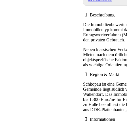
Beschreibung
Die Immobilienbewertun
Immobilientyp kommt das
Ertragswertverfahren (M
den privaten Gebrauch.
Neben klassischen Verke
Mieten nach dem örtlich
objektspezifische Fakto
als wichtige Orientieru
Region & Markt
Schkopau ist eine Gemei
Gemeinde liegt südlich 
Wallendorf. Das Immobil
bis 1.300 Euro/m² für 
zu Halle beeinflusst di
aus DDR-Plattenbauten,
Informationen