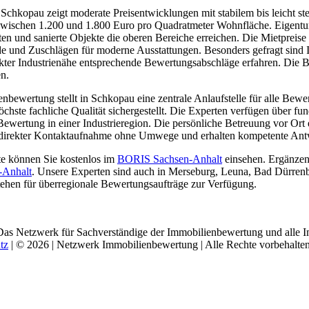
Schkopau zeigt moderate Preisentwicklungen mit stabilem bis leicht st
 zwischen 1.200 und 1.800 Euro pro Quadratmeter Wohnfläche. Eigent
n und sanierte Objekte die oberen Bereiche erreichen. Die Mietpreise
nde und Zuschlägen für moderne Ausstattungen. Besonders gefragt sind
kter Industrienähe entsprechende Bewertungsabschläge erfahren. Die B
n.
ewertung stellt in Schkopau eine zentrale Anlaufstelle für alle Bewert
chste fachliche Qualität sichergestellt. Die Experten verfügen über fu
ewertung in einer Industrieregion. Die persönliche Betreuung vor Ort 
 direkter Kontaktaufnahme ohne Umwege und erhalten kompetente Antw
te können Sie kostenlos im
BORIS Sachsen-Anhalt
einsehen. Ergänzen
-Anhalt
. Unsere Experten sind auch in Merseburg, Leuna, Bad Dürren
stehen für überregionale Bewertungsaufträge zur Verfügung.
Das Netzwerk für Sachverständige der Immobilienbewertung und alle I
tz
| © 2026 | Netzwerk Immobilienbewertung | Alle Rechte vorbehalten