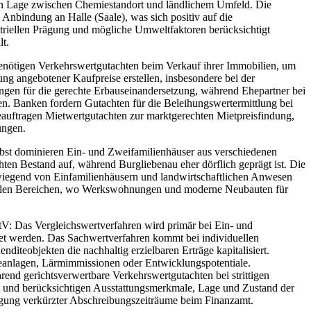
gen Lage zwischen Chemiestandort und ländlichem Umfeld. Die
Anbindung an Halle (Saale), was sich positiv auf die
triellen Prägung und mögliche Umweltfaktoren berücksichtigt
lt.
benötigen Verkehrswertgutachten beim Verkauf ihrer Immobilien, um
ung angebotener Kaufpreise erstellen, insbesondere bei der
ngen für die gerechte Erbauseinandersetzung, während Ehepartner bei
n. Banken fordern Gutachten für die Beleihungswertermittlung bei
auftragen Mietwertgutachten zur marktgerechten Mietpreisfindung,
ungen.
lbst dominieren Ein- und Zweifamilienhäuser aus verschiedenen
ten Bestand auf, während Burgliebenau eher dörflich geprägt ist. Die
wiegend von Einfamilienhäusern und landwirtschaftlichen Anwesen
ntralen Bereichen, wo Werkswohnungen und moderne Neubauten für
: Das Vergleichswertverfahren wird primär bei Ein- und
t werden. Das Sachwertverfahren kommt bei individuellen
diteobjekten die nachhaltig erzielbaren Erträge kapitalisiert.
eanlagen, Lärmimmissionen oder Entwicklungspotentiale.
rend gerichtsverwertbare Verkehrswertgutachten bei strittigen
gel und berücksichtigen Ausstattungsmerkmale, Lage und Zustand der
gung verkürzter Abschreibungszeiträume beim Finanzamt.