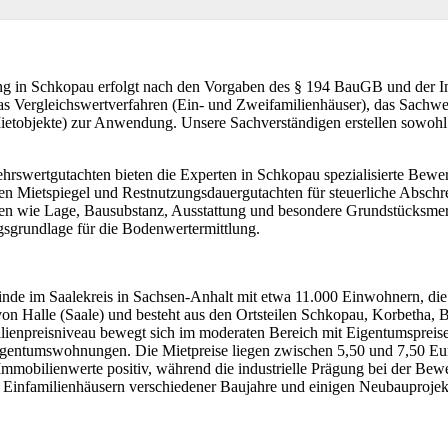
g in Schkopau erfolgt nach den Vorgaben des § 194 BauGB und der 
 Vergleichswertverfahren (Ein- und Zweifamilienhäuser), das Sachwert
ietobjekte) zur Anwendung. Unsere Sachverständigen erstellen sowohl 
hrswertgutachten bieten die Experten in Schkopau spezialisierte Bew
en Mietspiegel und Restnutzungsdauergutachten für steuerliche Abschr
ren wie Lage, Bausubstanz, Ausstattung und besondere Grundstücksme
ngsgrundlage für die Bodenwertermittlung.
nde im Saalekreis in Sachsen-Anhalt mit etwa 11.000 Einwohnern, die 
von Halle (Saale) und besteht aus den Ortsteilen Schkopau, Korbetha,
ienpreisniveau bewegt sich im moderaten Bereich mit Eigentumspreise
Eigentumswohnungen. Die Mietpreise liegen zwischen 5,50 und 7,50 
e Immobilienwerte positiv, während die industrielle Prägung bei der B
 Einfamilienhäusern verschiedener Baujahre und einigen Neubauprojek