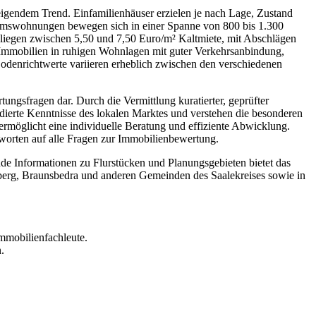
eigendem Trend. Einfamilienhäuser erzielen je nach Lage, Zustand
umswohnungen bewegen sich in einer Spanne von 800 bis 1.300
 liegen zwischen 5,50 und 7,50 Euro/m² Kaltmiete, mit Abschlägen
 Immobilien in ruhigen Wohnlagen mit guter Verkehrsanbindung,
odenrichtwerte variieren erheblich zwischen den verschiedenen
ungsfragen dar. Durch die Vermittlung kuratierter, geprüfter
ndierte Kenntnisse des lokalen Marktes und verstehen die besonderen
ermöglicht eine individuelle Beratung und effiziente Abwicklung.
orten auf alle Fragen zur Immobilienbewertung.
de Informationen zu Flurstücken und Planungsgebieten bietet das
berg, Braunsbedra und anderen Gemeinden des Saalekreises sowie in
mmobilienfachleute.
.