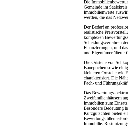
Die Immobilienbewertung
Gemeinde im Saalekreis 
Immobilienwerte auswirk
werden, die das Netzwerk
Der Bedarf an professio
realistische Preisvorste
komplexen Bewertungssit
Scheidungsverfahren den
Finanzierungen, und das
und Eigentümer älterer 
Die Ortsteile von Schko
Bauepochen sowie einige
kleineren Ortsteile wie
charakterisiert. Die N
Fach- und Führungskräft
Das Bewertungsspektrum
Zweifamilienhäusern an
Immobilien zum Einsatz, 
Besondere Bedeutung ha
Kurzgutachten bieten ein
Bewertungsfällen erford
Immobilie. Restnutzung