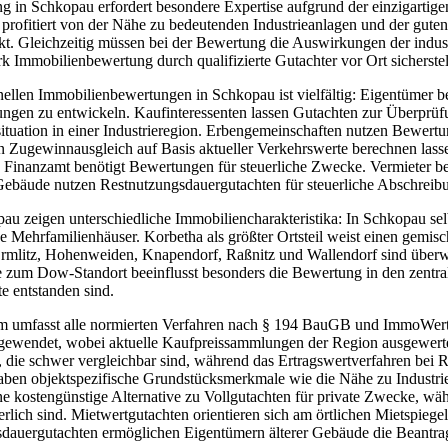
 in Schkopau erfordert besondere Expertise aufgrund der einzigarti
profitiert von der Nähe zu bedeutenden Industrieanlagen und der guten 
t. Gleichzeitig müssen bei der Bewertung die Auswirkungen der indus
 Immobilienbewertung durch qualifizierte Gutachter vor Ort sicherstel
nellen Immobilienbewertungen in Schkopau ist vielfältig: Eigentümer 
llungen zu entwickeln. Kaufinteressenten lassen Gutachten zur Überprüf
uation in einer Industrieregion. Erbengemeinschaften nutzen Bewertu
 Zugewinnausgleich auf Basis aktueller Verkehrswerte berechnen lasse
 Finanzamt benötigt Bewertungen für steuerliche Zwecke. Vermieter be
Gebäude nutzen Restnutzungsdauergutachten für steuerliche Abschreib
pau zeigen unterschiedliche Immobiliencharakteristika: In Schkopau se
 Mehrfamilienhäuser. Korbetha als größter Ortsteil weist einen gemisch
 Ermlitz, Hohenweiden, Knapendorf, Raßnitz und Wallendorf sind über
ähe zum Dow-Standort beeinflusst besonders die Bewertung in den ze
e entstanden sind.
 umfasst alle normierten Verfahren nach § 194 BauGB und ImmoWertV
gewendet, wobei aktuelle Kaufpreissammlungen der Region ausgewerte
die schwer vergleichbar sind, während das Ertragswertverfahren bei Ren
ben objektspezifische Grundstücksmerkmale wie die Nähe zu Industri
e kostengünstige Alternative zu Vollgutachten für private Zwecke, wäh
erlich sind. Mietwertgutachten orientieren sich am örtlichen Mietspie
sdauergutachten ermöglichen Eigentümern älterer Gebäude die Beantra