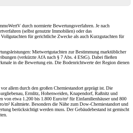
ImmoWertV durch normierte Bewertungsverfahren. Je nach
verfahren (selbst genutzte Immobilien) oder das
Vollgutachten für gerichtliche Zwecke als auch Kurzgutachten für
ertungsleistungen: Mietwertgutachten zur Bestimmung marktüblicher
eibungen (verkürzte AfA nach § 7 Abs. 4 EStG). Dabei fließen
rkmale in die Bewertung ein. Die Bodenrichtwerte der Region dienen
vor allem durch den großen Chemiestandort geprägt ist. Die
 Burgliebenau, Ermlitz, Hohenweiden, Knapendorf, Raßnitz und
n von etwa 1.200 bis 1.800 Euro/m² für Einfamilienhäuser und 800
Euro/m² Kaltmiete. Besonders die Nähe zum Dow-Chemiestandort und
ewertung berücksichtigt werden muss. Der Gebäudebestand ist gemischt
ten.