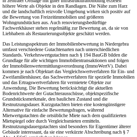
in zentraler Ortslage mit guter Infrastrukturanbindung erzielen
höhere Werte als Objekte in den Randlagen. Die Nähe zum Harz
und die landschaftlich reizvolle Umgebung wirken sich positiv auf
die Bewertung von Freizeitimmobilien und größeren
Wohngrundstücken aus. Auch renovierungsbedürftige
Fachwerkhäuser stehen regelmäßig zur Bewertung an, da sie von
Liebhabern als Restaurierungsobjekte geschätzt werden.
Das Leistungsspektrum der Immobilienbewertung in Niedergebra
umfasst verschiedene Gutachtenarten nach unterschiedlichen
Standards. Verkehrswertgutachten nach § 194 BauGB bilden die
Grundlage für alle wichtigen Immobilientransaktionen und folgen
der Immobilienwertermittlungsverordnung (ImmoWertV). Dabei
kommen je nach Objektart das Vergleichswertverfahren für Ein- und
Zweifamilienhäuser, das Sachwertverfahren für spezielle Immobilien
und das Ertragswertverfahren für vermietete Objekte zur
Anwendung. Die Bewertung berücksichtigt die aktuellen
Bodenrichtwerte der Gutachterausschüsse, objektspezifische
Grundstücksmerkmale, den baulichen Zustand und die
Restnutzungsdauer. Kurzgutachten bieten eine kostengünstigere
Alternative für einfache Bewertungsfragen, während
Mietwertgutachten die ortsübliche Miete nach dem qualifizierten
Mietspiegel oder durch Vergleichsmieten ermitteln.
Restnutzungsdauergutachten sind besonders für Eigentümer älterer
Gebäude interessant, da sie eine verkürzte Abschreibung nach § 7