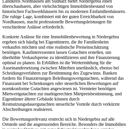
Landkreis Nordhausen am Südharz bietet Niedergebra einen
überschaubaren, aber vielschichtigen Immobilienbestand von
historischen Fachwerkhäusern bis zu modernen Einfamilienhäusern.
Die ruhige Lage, kombiniert mit der guten Erreichbarkeit von
Nordhausen, macht professionelle Bewertungsleistungen für
verschiedene Anlässe erforderlich.
Konkrete Anlässe für eine Immobilienbewertung in Niedergebra
ergeben sich häufig bei Eigentümern, die ihr Familienheim
verkaufen möchten und eine realistische Preiseinschätzung
benötigen. Kaufinteressenten lassen Gutachten erstellen, um
überhöhte Verkaufspreise zu identifizieren und ihre Finanzierung
optimal zu planen. In Erbfällen ist die Wertermittlung für die
Auseinandersetzung zwischen Miterben unerlässlich, ebenso bei
Scheidungsverfahren zur Bestimmung des Zugewinns. Banken
fordern für Finanzierungen Beleihungswertgutachten, während das
Finanzamt bei Schenkungen oder steuerlichen Bewertungen auf
normkonforme Gutachten angewiesen ist. Vermieter benötigen
Mietwertgutachten zur marktgerechten Mietpreisbestimmung, und
Eigentümer älterer Gebäude können durch
Restnutzungsdauergutachten steuerliche Vorteile durch verkürzte
Abschreibungen realisieren.
Die Bewertungsrelevanz erstreckt sich in Niedergebra auf alle
Ortsteile und die angrenzenden Bereiche. Besonders die Immobilien