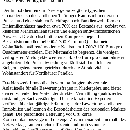
Abs. 4 EStG ermöglichen können.
Der Immobilienmarkt in Niedergebra zeigt die typischen
Charakteristika des ländlichen Thüringer Raums mit moderaten
Preisen und einer stabilen Nachfrage nach Familienwohnformen.
Einfamilienhäuser machen etwa 70% des Bestands aus, gefolgt von
kleineren Mehrfamilienhäusern und einigen landwirtschaftlichen
Anwesen. Die durchschnittlichen Kaufpreise liegen für
Bestandsimmobilien bei 900-1.300 Euro pro Quadratmeter
Wohnfläche, während moderne Neubauten 1.700-2.100 Euro pro
Quadratmeter erzielen. Der Mietmarkt ist begrenzt, die wenigen
verfügbaren Mietobjekte werden zu 4,50-6 Euro pro Quadratmeter
angeboten. Die Preisentwicklung verläuft stabil mit leichten
Steigerungstendenzen, getrieben durch die Attraktivität als
Wohnstandort für Nordhäuser Pendler.
Das Netzwerk Immobilienbewertung fungiert als zentrale
Anlaufstelle für alle Bewertungsfragen in Niedergebra und bietet
den entscheidenden Vorteil der direkten Vermittlung qualifizierter,
ortskundiger Sachverständiger. Unsere kuratierten Experten
verfügen über langjährige Erfahrung in der Bewertung ländlicher
Immobilien und kennen die Besonderheiten des regionalen Marktes
genau. Die persönliche Betreuung vor Ort, kurze
Kommunikationswege und die enge Zusammenarbeit innerhalb des
Netzwerks garantieren eine effiziente und professionelle
Abwicklung aller Bewertungsaufträge. Von der ersten