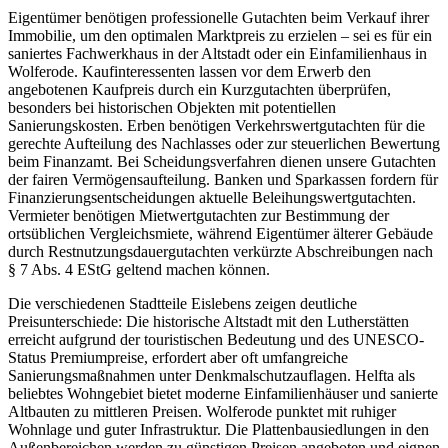
Eigentümer benötigen professionelle Gutachten beim Verkauf ihrer
Immobilie, um den optimalen Marktpreis zu erzielen – sei es für ein
saniertes Fachwerkhaus in der Altstadt oder ein Einfamilienhaus in
Wolferode. Kaufinteressenten lassen vor dem Erwerb den
angebotenen Kaufpreis durch ein Kurzgutachten überprüfen,
besonders bei historischen Objekten mit potentiellen
Sanierungskosten. Erben benötigen Verkehrswertgutachten für die
gerechte Aufteilung des Nachlasses oder zur steuerlichen Bewertung
beim Finanzamt. Bei Scheidungsverfahren dienen unsere Gutachten
der fairen Vermögensaufteilung. Banken und Sparkassen fordern für
Finanzierungsentscheidungen aktuelle Beleihungswertgutachten.
Vermieter benötigen Mietwertgutachten zur Bestimmung der
ortsüblichen Vergleichsmiete, während Eigentümer älterer Gebäude
durch Restnutzungsdauergutachten verkürzte Abschreibungen nach
§ 7 Abs. 4 EStG geltend machen können.
Die verschiedenen Stadtteile Eislebens zeigen deutliche
Preisunterschiede: Die historische Altstadt mit den Lutherstätten
erreicht aufgrund der touristischen Bedeutung und des UNESCO-
Status Premiumpreise, erfordert aber oft umfangreiche
Sanierungsmaßnahmen unter Denkmalschutzauflagen. Helfta als
beliebtes Wohngebiet bietet moderne Einfamilienhäuser und sanierte
Altbauten zu mittleren Preisen. Wolferode punktet mit ruhiger
Wohnlage und guter Infrastruktur. Die Plattenbausiedlungen in den
Außenbereichen werden zu günstigen Preisen angeboten und eignen