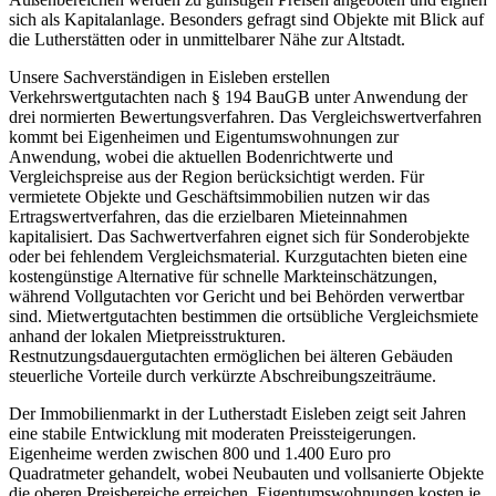
sich als Kapitalanlage. Besonders gefragt sind Objekte mit Blick auf
die Lutherstätten oder in unmittelbarer Nähe zur Altstadt.
Unsere Sachverständigen in Eisleben erstellen
Verkehrswertgutachten nach § 194 BauGB unter Anwendung der
drei normierten Bewertungsverfahren. Das Vergleichswertverfahren
kommt bei Eigenheimen und Eigentumswohnungen zur
Anwendung, wobei die aktuellen Bodenrichtwerte und
Vergleichspreise aus der Region berücksichtigt werden. Für
vermietete Objekte und Geschäftsimmobilien nutzen wir das
Ertragswertverfahren, das die erzielbaren Mieteinnahmen
kapitalisiert. Das Sachwertverfahren eignet sich für Sonderobjekte
oder bei fehlendem Vergleichsmaterial. Kurzgutachten bieten eine
kostengünstige Alternative für schnelle Markteinschätzungen,
während Vollgutachten vor Gericht und bei Behörden verwertbar
sind. Mietwertgutachten bestimmen die ortsübliche Vergleichsmiete
anhand der lokalen Mietpreisstrukturen.
Restnutzungsdauergutachten ermöglichen bei älteren Gebäuden
steuerliche Vorteile durch verkürzte Abschreibungszeiträume.
Der Immobilienmarkt in der Lutherstadt Eisleben zeigt seit Jahren
eine stabile Entwicklung mit moderaten Preissteigerungen.
Eigenheime werden zwischen 800 und 1.400 Euro pro
Quadratmeter gehandelt, wobei Neubauten und vollsanierte Objekte
die oberen Preisbereiche erreichen. Eigentumswohnungen kosten je