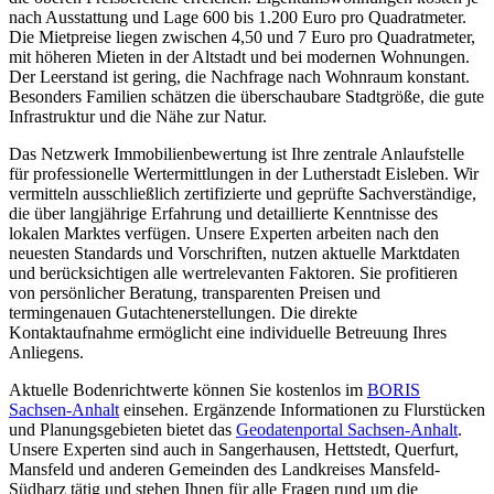
nach Ausstattung und Lage 600 bis 1.200 Euro pro Quadratmeter.
Die Mietpreise liegen zwischen 4,50 und 7 Euro pro Quadratmeter,
mit höheren Mieten in der Altstadt und bei modernen Wohnungen.
Der Leerstand ist gering, die Nachfrage nach Wohnraum konstant.
Besonders Familien schätzen die überschaubare Stadtgröße, die gute
Infrastruktur und die Nähe zur Natur.
Das Netzwerk Immobilienbewertung ist Ihre zentrale Anlaufstelle
für professionelle Wertermittlungen in der Lutherstadt Eisleben. Wir
vermitteln ausschließlich zertifizierte und geprüfte Sachverständige,
die über langjährige Erfahrung und detaillierte Kenntnisse des
lokalen Marktes verfügen. Unsere Experten arbeiten nach den
neuesten Standards und Vorschriften, nutzen aktuelle Marktdaten
und berücksichtigen alle wertrelevanten Faktoren. Sie profitieren
von persönlicher Beratung, transparenten Preisen und
termingenauen Gutachtenerstellungen. Die direkte
Kontaktaufnahme ermöglicht eine individuelle Betreuung Ihres
Anliegens.
Aktuelle Bodenrichtwerte können Sie kostenlos im
BORIS
Sachsen-Anhalt
einsehen. Ergänzende Informationen zu Flurstücken
und Planungsgebieten bietet das
Geodatenportal Sachsen-Anhalt
.
Unsere Experten sind auch in Sangerhausen, Hettstedt, Querfurt,
Mansfeld und anderen Gemeinden des Landkreises Mansfeld-
Südharz tätig und stehen Ihnen für alle Fragen rund um die