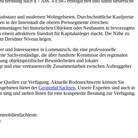
schreibung nach § 7 Abs. 4 EStG ermöglichen und damit steuerliche
usubstanz und modernen Wohngebieten. Durchschnittliche Kaufpreise
 in der Innenstadt die oberen Preissegmente erreichen.
emiumlagen bei historischen Objekten oder Neubauten in bevorzugten
 einem attraktiven Standort für Kapitalanleger macht. Die Nähe zu
dem Dresdner Niveau liegen.
er und Interessenten in Lommatzsch, die eine professionelle
ene Sachverständige, die über fundierte Kenntnisse des regionalen
gung objektspezifischer Besonderheiten und lokaler
e und eine vertrauensvolle Zusammenarbeit zwischen Auftraggeber
e Quellen zur Verfügung. Aktuelle Bodenrichtwerte können Sie
gebieten bietet der
Geoportal Sachsen
. Unsere Experten sind auch in
ätig und stehen Ihnen für eine kompetente Beratung zur Verfügung.
mmobilienfachleute.
.