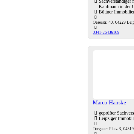
Sachverständiger
Kaufmann in der 
Büttner Immobili
Oeserstr. 40, 04229 Lei
0341-26436169
Marco Hanske
geprüfter Sachver
Leipziger Immobi
Torgauer Platz 3, 04319