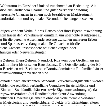
ch Wohnraum im Dresdner Umland zunehmend an Bedeutung. Als
nation aus ländlichem Charme und guter Verkehrsanbindung.
 interessante Chancen in einem noch bezahlbaren Marktsegment
 Standortfaktoren und regionalen Besonderheiten angemessen zu
enötigen vor dem Verkauf ihres Hauses oder ihrer Eigentumswohnung
enten lassen den Verkehrswert ermitteln, um überhöhte Kaufpreise zu
ung für die gerechte Auseinandersetzung zwischen mehreren Erben
 und Sparkassen verlangen aktuelle Gutachten für die
erliche Zwecke, insbesondere bei Schenkungen oder
rhöhungen oder Neuvermietungen.
wie Zehren, Diera-Zehren, Naundorf, Roßwein oder Großenhain im
dt mit ihrer historischen Bausubstanz. Die Ortsteile entlang der B6
n Bereichen wie Zschaitz oder Bornitz dominieren Einfamilienhäuser
entumswohnungen zu finden sind.
tenarten nach anerkannten Standards. Verkehrswertgutachten werden
den die rechtlich verbindliche Grundlage für gerichtliche und
ei Ein- und Zweifamilienhäusern sowie Eigentumswohnungen), das
rtragswertverfahren (bei Renditeobjekten) zur Anwendung.
sentlichen Bewertungselemente ohne das volle formale Verfahren.
en Mietspiegels und vergleichbarer Objekte. Für Eigentümer älterer