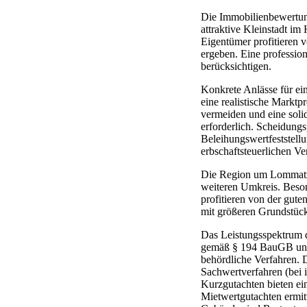
Die Immobilienbewertu
attraktive Kleinstadt i
Eigentümer profitieren 
ergeben. Eine professio
berücksichtigen.
Konkrete Anlässe für ei
eine realistische Marktp
vermeiden und eine soli
erforderlich. Scheidung
Beleihungswertfeststell
erbschaftsteuerlichen V
Die Region um Lommatzs
weiteren Umkreis. Besond
profitieren von der gut
mit größeren Grundstüc
Das Leistungsspektrum 
gemäß § 194 BauGB und d
behördliche Verfahren.
Sachwertverfahren (bei 
Kurzgutachten bieten ei
Mietwertgutachten ermitt