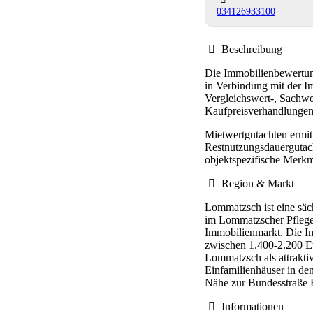
034126933100
Beschreibung
Die Immobilienbewertun
in Verbindung mit der 
Vergleichswert-, Sachwe
Kaufpreisverhandlungen,
Mietwertgutachten ermitt
Restnutzungsdauergutach
objektspezifische Merkm
Region & Markt
Lommatzsch ist eine säc
im Lommatzscher Pflege g
Immobilienmarkt. Die I
zwischen 1.400-2.200 Eu
Lommatzsch als attraktiv
Einfamilienhäuser in de
Nähe zur Bundesstraße B
Informationen