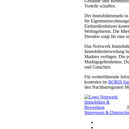
Gebäude sind Restnutzun
Vorteile schaffen.
Der Immobilienmarkt in
für Eigentumswohnungen 
Einfamilienhäuser koste
Wohngebieten. Die Mietp
Dresden sorgt für eine s
Das Netzwerk Immobilienb
Immobilienbewertung benö
Marktes verfügen. Die p
Marktgegebenheiten. Du
und Gutachter.
Für weiterführende Inf
kostenlos im
BORIS Sac
den Nachbarregionen Me
Impressum & Datenschu