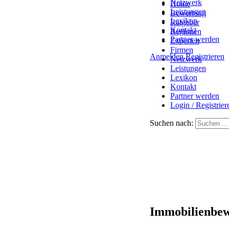
Netzwerk
Home
Leistungen
Bewertung
Lexikon
Ratgeber
Kontakt
Regionen
Partner werden
Experten
Firmen
Anmelden
Registrieren
Netzwerk
Leistungen
Lexikon
Kontakt
Partner werden
Login / Registrier
Suchen nach:
Immobilienbew