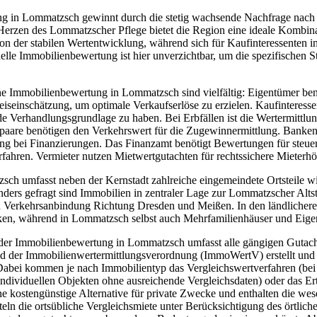
ng in Lommatzsch gewinnt durch die stetig wachsende Nachfrage na
m Herzen des Lommatzscher Pflege bietet die Region eine ideale Kombi
von der stabilen Wertentwicklung, während sich für Kaufinteressenten
nelle Immobilienbewertung ist hier unverzichtbar, um die spezifischen
ne Immobilienbewertung in Lommatzsch sind vielfältig: Eigentümer b
reiseinschätzung, um optimale Verkaufserlöse zu erzielen. Kaufinteress
de Verhandlungsgrundlage zu haben. Bei Erbfällen ist die Wertermittl
spaare benötigen den Verkehrswert für die Zugewinnermittlung. Banken
ung bei Finanzierungen. Das Finanzamt benötigt Bewertungen für steu
erfahren. Vermieter nutzen Mietwertgutachten für rechtssichere Miete
ch umfasst neben der Kernstadt zahlreiche eingemeindete Ortsteile 
ers gefragt sind Immobilien in zentraler Lage zur Lommatzscher Altsta
en Verkehrsanbindung Richtung Dresden und Meißen. In den ländlichere
ken, während in Lommatzsch selbst auch Mehrfamilienhäuser und Eig
der Immobilienbewertung in Lommatzsch umfasst alle gängigen Gutach
er Immobilienwertermittlungsverordnung (ImmoWertV) erstellt und bil
 Dabei kommen je nach Immobilientyp das Vergleichswertverfahren (b
individuellen Objekten ohne ausreichende Vergleichsdaten) oder das E
ne kostengünstige Alternative für private Zwecke und enthalten die we
eln die ortsübliche Vergleichsmiete unter Berücksichtigung des örtlich