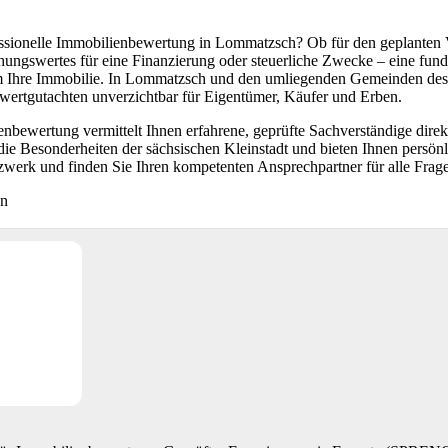
essionelle Immobilienbewertung in Lommatzsch? Ob für den geplanten 
hungswertes für eine Finanzierung oder steuerliche Zwecke – eine fundi
 Ihre Immobilie. In Lommatzsch und den umliegenden Gemeinden des L
ertgutachten unverzichtbar für Eigentümer, Käufer und Erben.
bewertung vermittelt Ihnen erfahrene, geprüfte Sachverständige dire
die Besonderheiten der sächsischen Kleinstadt und bieten Ihnen persön
werk und finden Sie Ihren kompetenten Ansprechpartner für alle Frag
en