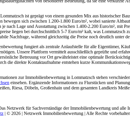
gsdauergutachten von besonderer Bedeutung, da sie eine verkürzte Ab
 Lommatzsch ist geprägt von einem gesunden Mix aus historischer Ba
bewegen sich zwischen 1.200-1.800 Euro/m², wobei sanierte Altbauten
n je nach Lage und Ausstattung zwischen 1.400-2.200 Euro/m², mit Pr
reise liegen bei durchschnittlich 5-7 Euro/m² kalt, was Lommatzsch zu
tabile Nachfrage, während gleichzeitig die Preise noch deutlich unter 
ewertung fungiert als zentrale Anlaufstelle für alle Eigentümer, Käuf
tigen. Unsere Plattform vermittelt ausschließlich geprüfte und erfahr
ersönliche Betreuung vor Ort gewährleistet eine optimale Berücksichti
rch die direkte Kontaktaufnahme entstehen kurze Kommunikationsweg
ormationen zur Immobilienbewertung in Lommatzsch stehen verschieden
hsen
einsehen. Ergänzende Informationen zu Flurstücken und Planungs
ißen, Riesa, Döbeln, Großenhain und dem gesamten Landkreis Meißen t
Das Netzwerk für Sachverständige der Immobilienbewertung und alle I
tz
| © 2026 | Netzwerk Immobilienbewertung | Alle Rechte vorbehalten