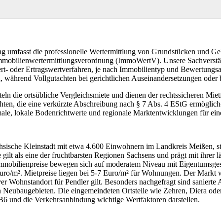
g umfasst die professionelle Wertermittlung von Grundstücken und G
Immobilienwertermittlungsverordnung (ImmoWertV). Unsere Sachverstä
rt- oder Ertragswertverfahren, je nach Immobilientyp und Bewertungsa
 während Vollgutachten bei gerichtlichen Auseinandersetzungen oder b
eln die ortsübliche Vergleichsmiete und dienen der rechtssicheren Miet
ten, die eine verkürzte Abschreibung nach § 7 Abs. 4 EStG ermöglic
ale, lokale Bodenrichtwerte und regionale Marktentwicklungen für ein
hsische Kleinstadt mit etwa 4.600 Einwohnern im Landkreis Meißen, st
ilt als eine der fruchtbarsten Regionen Sachsens und prägt mit ihrer l
mmobilienpreise bewegen sich auf moderatem Niveau mit Eigentumsge
ro/m². Mietpreise liegen bei 5-7 Euro/m² für Wohnungen. Der Markt wi
er Wohnstandort für Pendler gilt. Besonders nachgefragt sind sanierte 
n Neubaugebieten. Die eingemeindeten Ortsteile wie Zehren, Diera oder
6 und die Verkehrsanbindung wichtige Wertfaktoren darstellen.