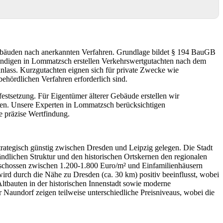
ebäuden nach anerkannten Verfahren. Grundlage bildet § 194 BauGB
ndigen in Lommatzsch erstellen Verkehrswertgutachten nach dem
nlass. Kurzgutachten eignen sich für private Zwecke wie
ehördlichen Verfahren erforderlich sind.
festsetzung. Für Eigentümer älterer Gebäude erstellen wir
hen. Unsere Experten in Lommatzsch berücksichtigen
e präzise Wertfindung.
rategisch günstig zwischen Dresden und Leipzig gelegen. Die Stadt
ändlichen Struktur und den historischen Ortskernen den regionalen
schossen zwischen 1.200-1.800 Euro/m² und Einfamilienhäusern
rd durch die Nähe zu Dresden (ca. 30 km) positiv beeinflusst, wobei
Altbauten in der historischen Innenstadt sowie moderne
 Naundorf zeigen teilweise unterschiedliche Preisniveaus, wobei die