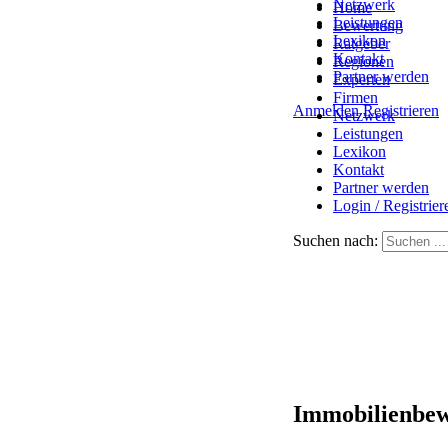
Netzwerk
Home
Leistungen
Bewertung
Lexikon
Ratgeber
Kontakt
Regionen
Partner werden
Experten
Firmen
Anmelden
Registrieren
Netzwerk
Leistungen
Lexikon
Kontakt
Partner werden
Login / Registrier
Suchen nach:
Immobilienbew