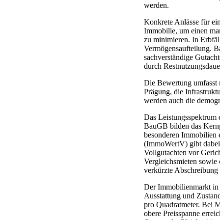
werden.
Konkrete Anlässe für ei
Immobilie, um einen mar
zu minimieren. In Erbfäl
Vermögensaufteilung. B
sachverständige Gutach
durch Restnutzungsdauerg
Die Bewertung umfasst n
Prägung, die Infrastruk
werden auch die demogr
Das Leistungsspektrum d
BauGB bilden das Kerng
besonderen Immobilien 
(ImmoWertV) gibt dabei 
Vollgutachten vor Geric
Vergleichsmieten sowie 
verkürzte Abschreibung n
Der Immobilienmarkt in 
Ausstattung und Zustand
pro Quadratmeter. Bei M
obere Preisspanne errei