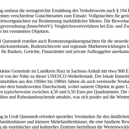
 umfasst die normgerechte Ermittlung des Verkehrswerts nach § 194 B
n verschiedene Gutachtenarten zum Einsatz: Vollgutachten für gerich
ietwertgutachten zur Bestimmung marktüblicher Mieten. Die Bewertung
ngsverordnung (ImmoWertV): Vergleichswertverfahren bei Ein- und Zw
n bei vermieteten Objekten.
 Quenstedt erstellen auch Restnutzungsdauergutachten für die steuerl
stücksmerkmale, Bodenrichtwerte und regionale Marktentwicklungen ber
für Banken, Gerichte, Finanzämter und private Auftraggeber anerkann
 kleine Gemeinde im Landkreis Harz in Sachsen-Anhalt mit etwa 900 Ei
ert von der Nähe zu dieser UNESCO-Welterbestadt. Der lokale Immobi
mmobilien aus den 1960er bis 1980er Jahren als auch vereinzelte Neub
nter dem bundesweiten Durchschnitt, wobei sanierte Objekte in gute
egen typischerweise zwischen 4,50 und 6,50 Euro pro Quadratmeter. D
lien und Ruhestandssuchende attraktiv, was sich positiv auf die Werte
 in Groß Quenstedt erfordert spezielles Verständnis für den ländlich
familienhäuser und kleinere Mehrfamilienhäuser, die eine fundierte B
als touristisches und kulturelles Zentrum beeinflusst die Wertentwickl