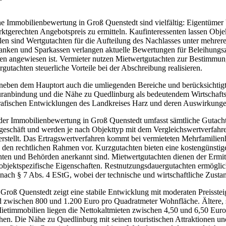
ne Immobilienbewertung in Groß Quenstedt sind vielfältig: Eigentümer
ktgerechten Angebotspreis zu ermitteln. Kaufinteressenten lassen Obj
len sind Wertgutachten für die Aufteilung des Nachlasses unter mehrer
anken und Sparkassen verlangen aktuelle Bewertungen für Beleihungs
ten angewiesen ist. Vermieter nutzen Mietwertgutachten zur Bestimmu
utachten steuerliche Vorteile bei der Abschreibung realisieren.
eben dem Hauptort auch die umliegenden Bereiche und berücksichtigt d
turanbindung und die Nähe zu Quedlinburg als bedeutendem Wirtschafts-
afischen Entwicklungen des Landkreises Harz und deren Auswirkungen 
er Immobilienbewertung in Groß Quenstedt umfasst sämtliche Gutacht
eschäft und werden je nach Objekttyp mit dem Vergleichswertverfahre
erstellt. Das Ertragswertverfahren kommt bei vermieteten Mehrfamili
den rechtlichen Rahmen vor. Kurzgutachten bieten eine kostengünstig
hten und Behörden anerkannt sind. Mietwertgutachten dienen der Ermit
objektspezifische Eigenschaften. Restnutzungsdauergutachten ermögliche
ach § 7 Abs. 4 EStG, wobei der technische und wirtschaftliche Zustand
Groß Quenstedt zeigt eine stabile Entwicklung mit moderaten Preissteig
 zwischen 800 und 1.200 Euro pro Quadratmeter Wohnfläche. Ältere, 
ietimmobilien liegen die Nettokaltmieten zwischen 4,50 und 6,50 Euro
chen. Die Nähe zu Quedlinburg mit seinen touristischen Attraktionen u