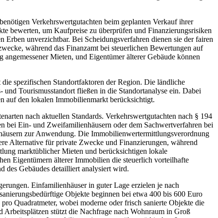
 benötigen Verkehrswertgutachten beim geplanten Verkauf ihrer
ekte bewerten, um Kaufpreise zu überprüfen und Finanzierungsrisiken
en Erben unverzichtbar. Bei Scheidungsverfahren dienen sie der fairen
zwecke, während das Finanzamt bei steuerlichen Bewertungen auf
ng angemessener Mieten, und Eigentümer älterer Gebäude können
ie spezifischen Standortfaktoren der Region. Die ländliche
 und Tourismusstandort fließen in die Standortanalyse ein. Dabei
auf den lokalen Immobilienmarkt berücksichtigt.
enarten nach aktuellen Standards. Verkehrswertgutachten nach § 194
n bei Ein- und Zweifamilienhäusern oder dem Sachwertverfahren bei
enhäusern zur Anwendung. Die Immobilienwertermittlungsverordnung
ere Alternative für private Zwecke und Finanzierungen, während
tlung marktüblicher Mieten und berücksichtigen lokale
n Eigentümern älterer Immobilien die steuerlich vorteilhafte
 des Gebäudes detailliert analysiert wird.
erungen. Einfamilienhäuser in guter Lage erzielen je nach
sanierungsbedürftige Objekte beginnen bei etwa 400 bis 600 Euro
 pro Quadratmeter, wobei moderne oder frisch sanierte Objekte die
nd Arbeitsplätzen stützt die Nachfrage nach Wohnraum in Groß