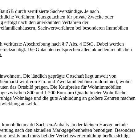
auGB durch zertifizierte Sachverständige. Je nach
tliche Verfahren, Kurzgutachten für private Zwecke oder
 erfolgt nach den anerkannten Verfahren der
eifamilienhäusern, Sachwertverfahren bei besonderen Immobilien
ich verkürzte Abschreibung nach § 7 Abs. 4 EStG. Dabei werden
ücksichtigt. Die Gutachten entsprechen allen aktuellen rechtlichen
t.
nwohnern. Die ländlich geprägte Ortschaft liegt unweit von
lienmarkt wird von Ein- und Zweifamilienhäusern dominiert, wobei
auten das Ortsbild prägen. Die Kaufpreise für Wohnimmobilien
r Lage zwischen 800 und 1.200 Euro pro Quadratmeter Wohnfläche
ie ruhige Wohnlage und die gute Anbindung an größere Zentren machen
ntwicklung auswirkt.
en Immobilienmarkt Sachsen-Anhalts. In der kleinen Harzgemeinde
ewertung nach den aktuellen Marktgegebenheiten benötigen. Besonders
ung positiv und muss bei der Verkehrswertermittlung berücksichtigt