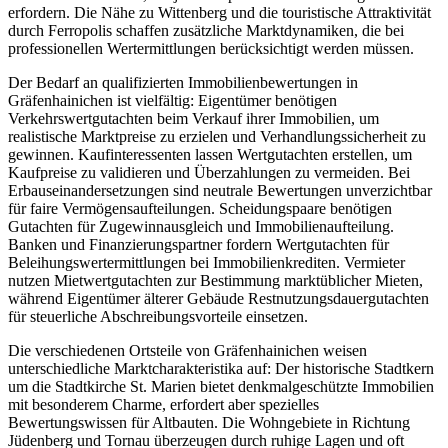
erfordern. Die Nähe zu Wittenberg und die touristische Attraktivität
durch Ferropolis schaffen zusätzliche Marktdynamiken, die bei
professionellen Wertermittlungen berücksichtigt werden müssen.
Der Bedarf an qualifizierten Immobilienbewertungen in
Gräfenhainichen ist vielfältig: Eigentümer benötigen
Verkehrswertgutachten beim Verkauf ihrer Immobilien, um
realistische Marktpreise zu erzielen und Verhandlungssicherheit zu
gewinnen. Kaufinteressenten lassen Wertgutachten erstellen, um
Kaufpreise zu validieren und Überzahlungen zu vermeiden. Bei
Erbauseinandersetzungen sind neutrale Bewertungen unverzichtbar
für faire Vermögensaufteilungen. Scheidungspaare benötigen
Gutachten für Zugewinnausgleich und Immobilienaufteilung.
Banken und Finanzierungspartner fordern Wertgutachten für
Beleihungswertermittlungen bei Immobilienkrediten. Vermieter
nutzen Mietwertgutachten zur Bestimmung marktüblicher Mieten,
während Eigentümer älterer Gebäude Restnutzungsdauergutachten
für steuerliche Abschreibungsvorteile einsetzen.
Die verschiedenen Ortsteile von Gräfenhainichen weisen
unterschiedliche Marktcharakteristika auf: Der historische Stadtkern
um die Stadtkirche St. Marien bietet denkmalgeschützte Immobilien
mit besonderem Charme, erfordert aber spezielles
Bewertungswissen für Altbauten. Die Wohngebiete in Richtung
Jüdenberg und Tornau überzeugen durch ruhige Lagen und oft