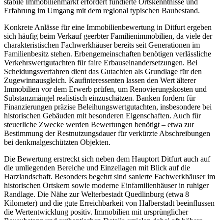
stabile Immobilienmarkt erfordert fundierte Ortskenntnisse und
Erfahrung im Umgang mit dem regional typischen Baubestand.
Konkrete Anlässe für eine Immobilienbewertung in Ditfurt ergeben
sich häufig beim Verkauf geerbter Familienimmobilien, da viele der
charakteristischen Fachwerkhäuser bereits seit Generationen im
Familienbesitz stehen. Erbengemeinschaften benötigen verlässliche
Verkehrswertgutachten für faire Erbauseinandersetzungen. Bei
Scheidungsverfahren dient das Gutachten als Grundlage für den
Zugewinnausgleich. Kaufinteressenten lassen den Wert älterer
Immobilien vor dem Erwerb prüfen, um Renovierungskosten und
Substanzmängel realistisch einzuschätzen. Banken fordern für
Finanzierungen präzise Beleihungswertgutachten, insbesondere bei
historischen Gebäuden mit besonderen Eigenschaften. Auch für
steuerliche Zwecke werden Bewertungen benötigt – etwa zur
Bestimmung der Restnutzungsdauer für verkürzte Abschreibungen
bei denkmalgeschützten Objekten.
Die Bewertung erstreckt sich neben dem Hauptort Ditfurt auch auf
die umliegenden Bereiche und Einzellagen mit Blick auf die
Harzlandschaft. Besonders begehrt sind sanierte Fachwerkhäuser im
historischen Ortskern sowie moderne Einfamilienhäuser in ruhiger
Randlage. Die Nähe zur Welterbestadt Quedlinburg (etwa 8
Kilometer) und die gute Erreichbarkeit von Halberstadt beeinflussen
die Wertentwicklung positiv. Immobilien mit ursprünglicher