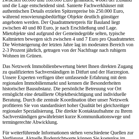
und die Lage entscheidend sind. Sanierte Fachwerkhäuser mit
authentischen Details erzielen Spitzenpreise bis 250.000 Euro,
während renovierungsbedürftige Objekte deutlich günstiger
angeboten werden. Der Quadratmeterpreis für Bauland liegt
zwischen 40 und 80 Euro, je nach Erschließung und Lage.
Mietobjekte sind aufgrund der Gemeindegröße selten, typische
Kaltmieten bewegen sich zwischen 4 und 7 Euro pro Quadratmeter.
Die Wertsteigerung der letzten Jahre lag im moderaten Bereich von
2-3 Prozent jährlich, getragen von der Nachfrage nach ruhigem
Wohnen im Grünen.
Das Netzwerk Immobilienbewertung bietet Ihnen direkten Zugang
zu qualifizierten Sachverständigen in Ditfurt und der Harzregion.
Unsere Experten verfügen über umfassende Erfahrung mit dem
regionalen Immobilienmarkt und kennen die Besonderheiten
historischer Bausubstanz. Die persönliche Betreuung vor Ort
ermöglicht eine detaillierte Objektbesichtigung und individuelle
Beratung. Durch die zentrale Koordination über unser Netzwerk
profitieren Sie von standardisiert hoher Qualität bei gleichzeitiger
regionaler Spezialisierung. Die direkte Kontaktaufnahme zu Ihrem
Sachverständigen gewährleistet kurze Kommunikationswege und
termingerechte Abwicklung.
Für weiterführende Informationen stehen verschiedene Quellen zur
Verfügung. Aktuelle Bodenrichtwerte können Sie kostenlos im