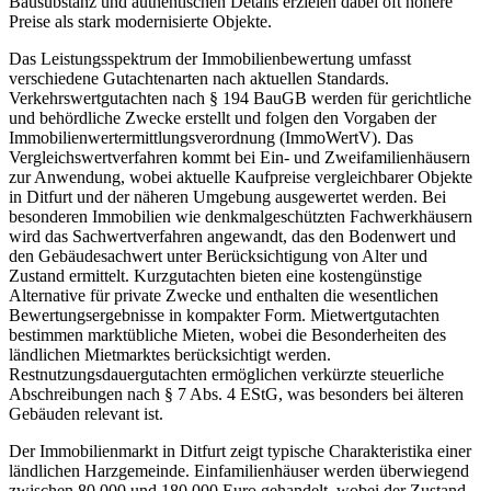
Bausubstanz und authentischen Details erzielen dabei oft höhere
Preise als stark modernisierte Objekte.
Das Leistungsspektrum der Immobilienbewertung umfasst
verschiedene Gutachtenarten nach aktuellen Standards.
Verkehrswertgutachten nach § 194 BauGB werden für gerichtliche
und behördliche Zwecke erstellt und folgen den Vorgaben der
Immobilienwertermittlungsverordnung (ImmoWertV). Das
Vergleichswertverfahren kommt bei Ein- und Zweifamilienhäusern
zur Anwendung, wobei aktuelle Kaufpreise vergleichbarer Objekte
in Ditfurt und der näheren Umgebung ausgewertet werden. Bei
besonderen Immobilien wie denkmalgeschützten Fachwerkhäusern
wird das Sachwertverfahren angewandt, das den Bodenwert und
den Gebäudesachwert unter Berücksichtigung von Alter und
Zustand ermittelt. Kurzgutachten bieten eine kostengünstige
Alternative für private Zwecke und enthalten die wesentlichen
Bewertungsergebnisse in kompakter Form. Mietwertgutachten
bestimmen marktübliche Mieten, wobei die Besonderheiten des
ländlichen Mietmarktes berücksichtigt werden.
Restnutzungsdauergutachten ermöglichen verkürzte steuerliche
Abschreibungen nach § 7 Abs. 4 EStG, was besonders bei älteren
Gebäuden relevant ist.
Der Immobilienmarkt in Ditfurt zeigt typische Charakteristika einer
ländlichen Harzgemeinde. Einfamilienhäuser werden überwiegend
zwischen 80.000 und 180.000 Euro gehandelt, wobei der Zustand