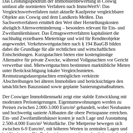
Das Leistungsspektrum der Immobilienbewertung in Coswig
umfasst alle normierten Verfahren nach ImmoWertV: Das
Vergleichswertverfahren nutzt aktuelle Kaufpreise vergleichbarer
Objekte aus Coswig und dem Landkreis Meißen. Das
Sachwertverfahren ermittelt den Wert über Herstellungskosten
abzüglich Alterswertminderung – besonders relevant für Ein- und
Zweifamilienhäuser. Das Ertragswertverfahren kapitalisiert die
nachhaltig erzielbaren Mieterträge und wird für Renditeobjekte
angewendet. Verkehrswertgutachten nach § 194 BauGB bilden
dabei die Grundlage für alle rechtlichen und wirtschaftlichen
Entscheidungen. Kurzgutachten bieten eine kostengünstige
Alternative für private Zwecke, während Vollgutachten vor Gericht
verwertbar sind. Mietwertgutachten bestimmen marktübliche Mieten
unter Berücksichtigung lokaler Vergleichsmieten.
Restnutzungsdauergutachten ermöglichen verkürzte
Abschreibungen bei älteren Immobilien und berücksichtigen den
tatsächlichen Bauzustand sowie geplante Sanierungsmaßnahmen.
Der Coswiger Immobilienmarkt zeigt eine stabile Entwicklung mit
moderaten Preissteigerungen. Eigentumswohnungen werden zu
Preisen zwischen 2.000-3.000 Euro/m² gehandelt, wobei Neubauten
und hochwertig sanierte Altbauten die obere Preisspanne erreichen.
Ein- und Zweifamilienhäuser kosten je nach Lage und Ausstattung
2.500-4.000 Euro/m² Wohnfläche. Die Mietpreise bewegen sich
zwischen 6-9 Euro/m², mit höheren Werten in zentralen Lagen und