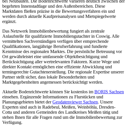
bei Neubauten. Die Bodenrichtwerte variieren deutlich zwischen der
begehrten Innenstadtlage und den Außenbereichen. Diese
Marktdaten fließen präzise in die Bewertungsverfahren ein und
werden durch aktuelle Kaufpreisanalysen und Mietspiegelwerte
ergänzt.
Das Netzwerk Immobilienbewertung fungiert als zentrale
Anlaufstelle für qualifizierte Immobiliengutachter in Coswig. Alle
vermittelten Sachverständigen verfügen über entsprechende
Qualifikationen, langjährige Berufserfahrung und fundierte
Kenntnisse des regionalen Marktes. Die persönliche Betreuung vor
Ort gewährleistet eine umfassende Objektbesichtigung und
Berücksichtigung aller wertrelevanten Faktoren. Kurze Wege und
direkter Kontakt ermöglichen eine effiziente Abwicklung und
termingerechte Gutachtenerstellung. Die regionale Expertise unserer
Partner stellt sicher, dass lokale Besonderheiten und
Marktgegebenheiten angemessen berücksichtigt werden.
Aktuelle Bodenrichtwerte können Sie kostenlos im
BORIS Sachsen
einsehen. Ergänzende Informationen zu Flurstücken und
Planungsgebieten bietet der
Geodatenviewer Sachsen
. Unsere
Experten sind auch in Radebeul, Meißen, Weinböhla, Dresden-
Cotta und anderen Gemeinden des Landkreises Meißen tätig und
stehen Ihnen für alle Fragen rund um die Immobilienbewertung zur
Verfügung.