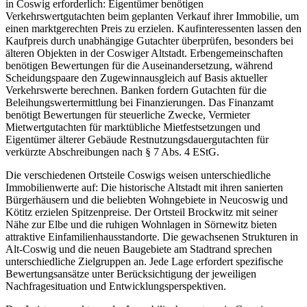
in Coswig erforderlich: Eigentümer benötigen
Verkehrswertgutachten beim geplanten Verkauf ihrer Immobilie, um
einen marktgerechten Preis zu erzielen. Kaufinteressenten lassen den
Kaufpreis durch unabhängige Gutachter überprüfen, besonders bei
älteren Objekten in der Coswiger Altstadt. Erbengemeinschaften
benötigen Bewertungen für die Auseinandersetzung, während
Scheidungspaare den Zugewinnausgleich auf Basis aktueller
Verkehrswerte berechnen. Banken fordern Gutachten für die
Beleihungswertermittlung bei Finanzierungen. Das Finanzamt
benötigt Bewertungen für steuerliche Zwecke, Vermieter
Mietwertgutachten für marktübliche Mietfestsetzungen und
Eigentümer älterer Gebäude Restnutzungsdauergutachten für
verkürzte Abschreibungen nach § 7 Abs. 4 EStG.
Die verschiedenen Ortsteile Coswigs weisen unterschiedliche
Immobilienwerte auf: Die historische Altstadt mit ihren sanierten
Bürgerhäusern und die beliebten Wohngebiete in Neucoswig und
Kötitz erzielen Spitzenpreise. Der Ortsteil Brockwitz mit seiner
Nähe zur Elbe und die ruhigen Wohnlagen in Sörnewitz bieten
attraktive Einfamilienhausstandorte. Die gewachsenen Strukturen in
Alt-Coswig und die neuen Baugebiete am Stadtrand sprechen
unterschiedliche Zielgruppen an. Jede Lage erfordert spezifische
Bewertungsansätze unter Berücksichtigung der jeweiligen
Nachfragesituation und Entwicklungsperspektiven.