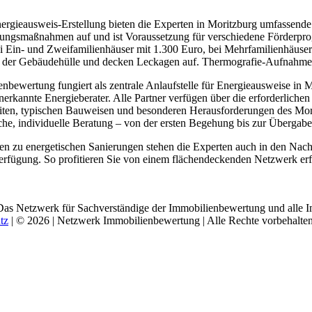
ergieausweis-Erstellung bieten die Experten in Moritzburg umfassende 
erungsmaßnahmen auf und ist Voraussetzung für verschiedene Förder
i Ein- und Zweifamilienhäuser mit 1.300 Euro, bei Mehrfamilienhäuse
it der Gebäudehülle und decken Leckagen auf. Thermografie-Aufnahm
ewertung fungiert als zentrale Anlaufstelle für Energieausweise in Mor
erkannte Energieberater. Alle Partner verfügen über die erforderlichen
eiten, typischen Bauweisen und besonderen Herausforderungen des Mor
che, individuelle Beratung – von der ersten Begehung bis zur Übergabe
gen zu energetischen Sanierungen stehen die Experten auch in den N
rfügung. So profitieren Sie von einem flächendeckenden Netzwerk erf
Das Netzwerk für Sachverständige der Immobilienbewertung und alle I
tz
| © 2026 | Netzwerk Immobilienbewertung | Alle Rechte vorbehalten