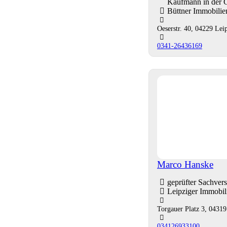
Kaufmann in der 
Büttner Immobili
Oeserstr. 40, 04229 Lei
0341-26436169
Marco Hanske
geprüfter Sachver
Leipziger Immobi
Torgauer Platz 3, 04319
034126933100