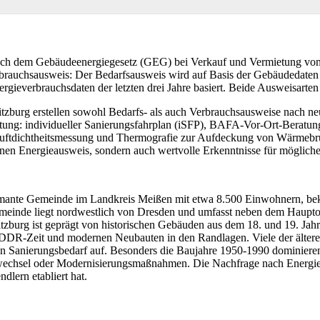
ach dem Gebäudeenergiegesetz (GEG) bei Verkauf und Vermietung von 
rauchsausweis: Der Bedarfsausweis wird auf Basis der Gebäudedaten b
ergieverbrauchsdaten der letzten drei Jahre basiert. Beide Ausweisarten 
tzburg erstellen sowohl Bedarfs- als auch Verbrauchsausweise nach neu
ung: individueller Sanierungsfahrplan (iSFP), BAFA-Vor-Ort-Beratun
uftdichtheitsmessung und Thermografie zur Aufdeckung von Wärmebrüc
enen Energieausweis, sondern auch wertvolle Erkenntnisse für möglic
rmante Gemeinde im Landkreis Meißen mit etwa 8.500 Einwohnern, bek
meinde liegt nordwestlich von Dresden und umfasst neben dem Hauptort
zburg ist geprägt von historischen Gebäuden aus dem 18. und 19. Jah
DR-Zeit und modernen Neubauten in den Randlagen. Viele der ältere
en Sanierungsbedarf auf. Besonders die Baujahre 1950-1990 dominier
chsel oder Modernisierungsmaßnahmen. Die Nachfrage nach Energieausw
lern etabliert hat.