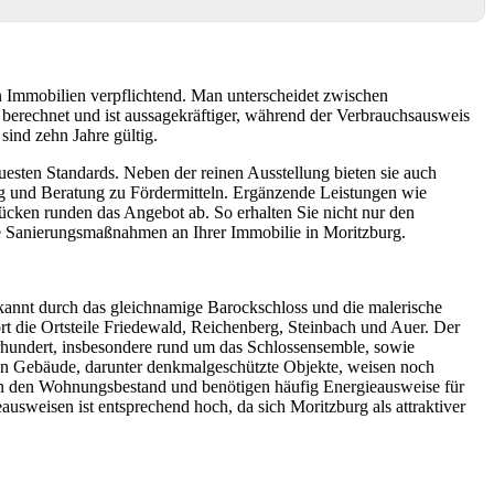
Immobilien verpflichtend. Man unterscheidet zwischen
erechnet und ist aussagekräftiger, während der Verbrauchsausweis
sind zehn Jahre gültig.
esten Standards. Neben der reinen Ausstellung bieten sie auch
g und Beratung zu Fördermitteln. Ergänzende Leistungen wie
ken runden das Angebot ab. So erhalten Sie nicht nur den
he Sanierungsmaßnahmen an Ihrer Immobilie in Moritzburg.
annt durch das gleichnamige Barockschloss und die malerische
 die Ortsteile Friedewald, Reichenberg, Steinbach und Auer. Der
rhundert, insbesondere rund um das Schlossensemble, sowie
n Gebäude, darunter denkmalgeschützte Objekte, weisen noch
en den Wohnungsbestand und benötigen häufig Energieausweise für
eisen ist entsprechend hoch, da sich Moritzburg als attraktiver