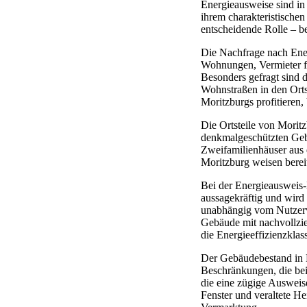
Energieausweise sind in
ihrem charakteristischen
entscheidende Rolle – b
Die Nachfrage nach Ener
Wohnungen, Vermieter fü
Besonders gefragt sind
Wohnstraßen in den Orts
Moritzburgs profitieren
Die Ortsteile von Morit
denkmalgeschützten Gebä
Zweifamilienhäuser aus 
Moritzburg weisen berei
Bei der Energieausweis-
aussagekräftig und wird
unabhängig vom Nutzerver
Gebäude mit nachvollzi
die Energieeffizienzkla
Der Gebäudebestand in M
Beschränkungen, die bei
die eine zügige Ausweis
Fenster und veraltete H