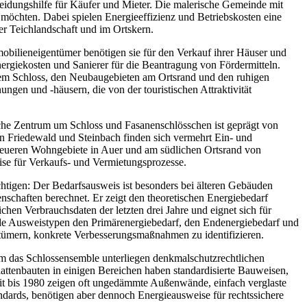
heidungshilfe für Käufer und Mieter. Die malerische Gemeinde mit
n möchten. Dabei spielen Energieeffizienz und Betriebskosten eine
er Teichlandschaft und im Ortskern.
bilieneigentümer benötigen sie für den Verkauf ihrer Häuser und
rgiekosten und Sanierer für die Beantragung von Fördermitteln.
dem Schloss, den Neubaugebieten am Ortsrand und den ruhigen
en und -häusern, die von der touristischen Attraktivität
ische Zentrum um Schloss und Fasanenschlösschen ist geprägt von
 Friedewald und Steinbach finden sich vermehrt Ein- und
neueren Wohngebiete in Auer und am südlichen Ortsrand von
ise für Verkaufs- und Vermietungsprozesse.
htigen: Der Bedarfsausweis ist besonders bei älteren Gebäuden
schaften berechnet. Er zeigt den theoretischen Energiebedarf
hen Verbrauchsdaten der letzten drei Jahre und eignet sich für
 Ausweistypen den Primärenergiebedarf, den Endenergiebedarf und
tümern, konkrete Verbesserungsmaßnahmen zu identifizieren.
um das Schlossensemble unterliegen denkmalschutzrechtlichen
ttenbauten in einigen Bereichen haben standardisierte Bauweisen,
eit bis 1980 zeigen oft ungedämmte Außenwände, einfach verglaste
ndards, benötigen aber dennoch Energieausweise für rechtssichere