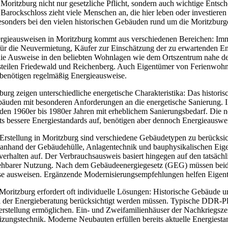
 Moritzburg nicht nur gesetzliche Pflicht, sondern auch wichtige Entsc
 Barockschloss zieht viele Menschen an, die hier leben oder investiere
esonders bei den vielen historischen Gebäuden rund um die Moritzburg
gieausweisen in Moritzburg kommt aus verschiedenen Bereichen: Immo
r die Neuvermietung, Käufer zur Einschätzung der zu erwartenden Ene
 die Ausweise in den beliebten Wohnlagen wie dem Ortszentrum nahe 
teilen Friedewald und Reichenberg. Auch Eigentümer von Ferienwohnung
, benötigen regelmäßig Energieausweise.
zburg zeigen unterschiedliche energetische Charakteristika: Das histor
uden mit besonderen Anforderungen an die energetische Sanierung. In
den 1960er bis 1980er Jahren mit erheblichem Sanierungsbedarf. Die 
ts bessere Energiestandards auf, benötigen aber dennoch Energieauswe
Erstellung in Moritzburg sind verschiedene Gebäudetypen zu berücksic
 anhand der Gebäudehülle, Anlagentechnik und bauphysikalischen Eigen
halten auf. Der Verbrauchsausweis basiert hingegen auf den tatsächlic
ehbarer Nutzung. Nach dem Gebäudeenergiegesetz (GEG) müssen beide
sse ausweisen. Ergänzende Modernisierungsempfehlungen helfen Eigen
oritzburg erfordert oft individuelle Lösungen: Historische Gebäude 
 der Energieberatung berücksichtigt werden müssen. Typische DDR-Pla
erstellung ermöglichen. Ein- und Zweifamilienhäuser der Nachkriegsz
eizungstechnik. Moderne Neubauten erfüllen bereits aktuelle Energiesta