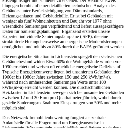
kostengünstiger und schneller zu erstellen. Der Bedarfsausweis
hingegen beruht auf einer detaillierten technischen Analyse des
Gebäudes unter Berücksichtigung von Dämmstandards,
Heizungsanlagen und Gebäudehülle. Er ist bei Gebäuden mit
weniger als fünf Wohneinheuten und Baujahr vor 1977 ohne
wesentliche Sanierungen verpflichtend und liefert aussagekräftigere
Daten für Sanierungsplanungen. Ergänzend erstellen unsere
Experten individuelle Sanierungsfahrpläne (iSFP), die eine
strukturierte Herangehensweise an energetische Modernisierungen
ermöglichen und mit bis zu 80% durch die BAFA gefördert werden.
Die energetische Situation in Lichtenstein spiegelt den sächsischen
Gebäudebestand wider: Etwa 60% der Wohngebäude wurden vor
1990 errichtet und weisen oft erhebliche energetische Defizite auf.
Typische Energiekennwerte liegen bei unsanierten Gebäuden der
1960er bis 1980er Jahre zwischen 150 und 250 kWh/(m²·a),
während nach umfassenden Sanierungen Werte unter 100
kWh/(m²·a) erreicht werden können. Die durchschnittlichen
Heizkosten in Lichtenstein bewegen sich bei unsanierten Gebäuden
zwischen 12 und 20 Euro pro Quadratmeter jährlich, wobei durch
gezielte Sanierungsmaßnahmen Einsparungen von 50% und mehr
möglich sind.
Das Netzwerk Immobilienbewertung fungiert als zentrale
Anlaufstelle für alle Fragen rund um Energieausweise in
Lichtenstein. Wir vermitteln ausschließlich qualifizierte, nach dena-