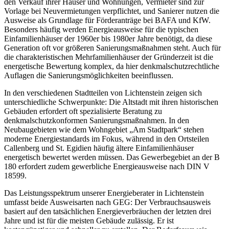
den Verkauf ihrer Häuser und Wohnungen, Vermieter sind zur
Vorlage bei Neuvermietungen verpflichtet, und Sanierer nutzen die
Ausweise als Grundlage für Förderanträge bei BAFA und KfW.
Besonders häufig werden Energieausweise für die typischen
Einfamilienhäuser der 1960er bis 1980er Jahre benötigt, da diese
Generation oft vor größeren Sanierungsmaßnahmen steht. Auch für
die charakteristischen Mehrfamilienhäuser der Gründerzeit ist die
energetische Bewertung komplex, da hier denkmalschutzrechtliche
Auflagen die Sanierungsmöglichkeiten beeinflussen.
In den verschiedenen Stadtteilen von Lichtenstein zeigen sich
unterschiedliche Schwerpunkte: Die Altstadt mit ihren historischen
Gebäuden erfordert oft spezialisierte Beratung zu
denkmalschutzkonformen Sanierungsmaßnahmen. In den
Neubaugebieten wie dem Wohngebiet „Am Stadtpark“ stehen
moderne Energiestandards im Fokus, während in den Ortsteilen
Callenberg und St. Egidien häufig ältere Einfamilienhäuser
energetisch bewertet werden müssen. Das Gewerbegebiet an der B
180 erfordert zudem gewerbliche Energieausweise nach DIN V
18599.
Das Leistungsspektrum unserer Energieberater in Lichtenstein
umfasst beide Ausweisarten nach GEG: Der Verbrauchsausweis
basiert auf den tatsächlichen Energieverbräuchen der letzten drei
Jahre und ist für die meisten Gebäude zulässig. Er ist