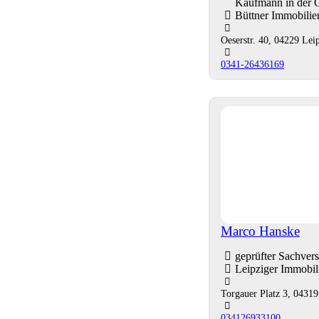
Kaufmann in der 
Büttner Immobili
Oeserstr. 40, 04229 Lei
0341-26436169
Marco Hanske
geprüfter Sachver
Leipziger Immobi
Torgauer Platz 3, 04319
034126933100