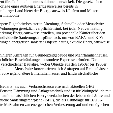
 für alle Immobilientransaktionen entwickelt. Die gesetzlichen
lage eines gültigen Energieausweises bereits in
enburger Land bietet der Energieausweis Käufern und Mietern
er Immobilie.
uppen: Eigenheimbesitzer in Altenburg, Schmölln oder Meuselwitz
ohnungen gesetzlich verpflichtet sind, bei jeder Neuvermietung
arktung Energieausweise erstellen, um potentielle Käufer über den
 individuelle Sanierungsfahrpläne nach, um von BAFA- und KfW-
ungen energetisch sanierter Objekte häufig aktuelle Energieausweise
ominieren Anfragen für Gründerzeitgebäude und Mehrfamilienhäuser,
htlicher Beschränkungen besondere Expertise erfordert. Die
verschiedener Baujahre, wobei Objekte aus den 1960er bis 1980er
mölln und Meuselwitz konzentrieren sich Anfragen auf Reihenhäuser
 vorwiegend ältere Einfamilienhäuser und landwirtschaftliche
 Bedarfs- als auch Verbrauchsausweise nach aktuellen GEG-
le, Fenster, Dämmung und Anlagentechnik und ist für Wohngebäude mit
 auf den tatsächlichen Energieverbräuchen der letzten drei Jahre und
viduelle Sanierungsfahrpläne (iSFP), die als Grundlage für BAFA-
ete Maßnahmen zur energetischen Verbesserung auf und ermöglichen