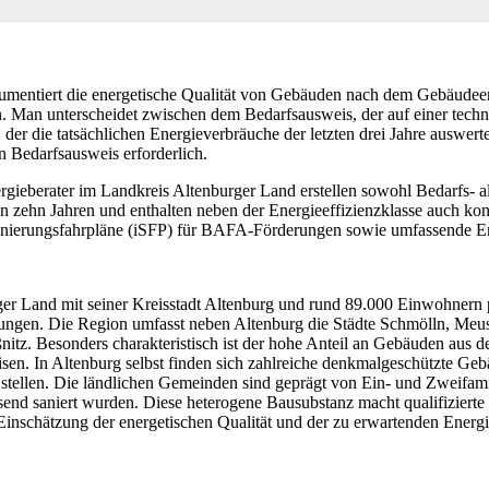
umentiert die energetische Qualität von Gebäuden nach dem Gebäudeen
n. Man unterscheidet zwischen dem Bedarfsausweis, der auf einer tech
der die tatsächlichen Energieverbräuche der letzten drei Jahre auswer
in Bedarfsausweis erforderlich.
nergieberater im Landkreis Altenburger Land erstellen sowohl Bedarfs-
on zehn Jahren und enthalten neben der Energieeffizienzklasse auch ko
Sanierungsfahrpläne (iSFP) für BAFA-Förderungen sowie umfassende En
er Land mit seiner Kreisstadt Altenburg und rund 89.000 Einwohnern p
ngen. Die Region umfasst neben Altenburg die Städte Schmölln, Meu
tz. Besonders charakteristisch ist der hohe Anteil an Gebäuden aus de
sen. In Altenburg selbst finden sich zahlreiche denkmalgeschützte Ge
stellen. Die ländlichen Gemeinden sind geprägt von Ein- und Zweifam
send saniert wurden. Diese heterogene Bausubstanz macht qualifizierte
 Einschätzung der energetischen Qualität und der zu erwartenden Energiek