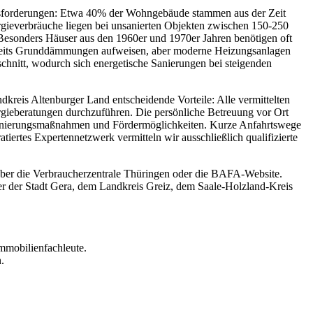
ausforderungen: Etwa 40% der Wohngebäude stammen aus der Zeit
ieverbräuche liegen bei unsanierten Objekten zwischen 150-250
esonders Häuser aus den 1960er und 1970er Jahren benötigen oft
reits Grunddämmungen aufweisen, aber moderne Heizungsanlagen
chnitt, wodurch sich energetische Sanierungen bei steigenden
dkreis Altenburger Land entscheidende Vorteile: Alle vermittelten
nergieberatungen durchzuführen. Die persönliche Betreuung vor Ort
 Sanierungsmaßnahmen und Fördermöglichkeiten. Kurze Anfahrtswege
iertes Expertennetzwerk vermitteln wir ausschließlich qualifizierte
ber die Verbraucherzentrale Thüringen oder die BAFA-Website.
ter der Stadt Gera, dem Landkreis Greiz, dem Saale-Holzland-Kreis
mmobilienfachleute.
.