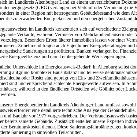
sich im Landkreis Altenburger Land zu einem unverzichtbaren Dokument
udeenergiegesetz (GEG) verlangen bei Verkauf oder Vermietung die Vor
sonders in einer Region mit heterogenem Gebäudebestand wie dem Alt
ber die zu erwartenden Energiekosten und den energetischen Zustand d
gieausweisen im Landkreis konzentriert sich auf verschiedene Zielgr
geplante Verkäufe, während Vermieter von Mehrfamilienhäusern oder W
 vorzulegen. Besonders Erben älterer Immobilien lassen vor einer Verm
formieren. Zunehmend fragen auch Eigentümer Energieberatungen und
ergetische Sanierungen zu profitieren. Banken verlangen bei Finanzier
serte Energieeffizienz und damit einhergehende Wertsteigerungen.
utliche Unterschiede im Energieausweis-Bedarf: In Altenburg selbst d
rtung aufgrund komplexer Bausubstanz und teilweise denkmalschutzrec
schleuba oder Rositz sind geprägt von Ein- und Zweifamilienhäusern 
niert sind und entsprechend schlechte Energiewerte aufweisen. In Sch
enhäuser, während in den ländlichen Ortsteilen wie Gößnitz oder Lucka
 werden.
nserer Energieberater im Landkreis Altenburger Land umfasst sowohl
usweis erfordert eine detaillierte technische Analyse der Gebäudehül
en und Baujahr vor 1977 vorgeschrieben. Der Verbrauchsausweis basiert
der bereits sanierte Gebäude. Zusätzlich erstellen unsere Experten indi
 der Beratungskosten dienen. Diese Sanierungsfahrpläne zeigen konkr
derte Sanierung in sinnvollen Teilschritten.