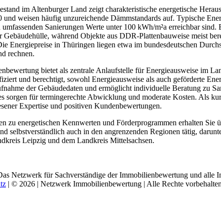
estand im Altenburger Land zeigt charakteristische energetische Her
 und weisen häufig unzureichende Dämmstandards auf. Typische Energ
umfassenden Sanierungen Werte unter 100 kWh/m²a erreichbar sind. B
r Gebäudehülle, während Objekte aus DDR-Plattenbauweise meist be
Die Energiepreise in Thüringen liegen etwa im bundesdeutschen Durchs
d rechnen.
bewertung bietet als zentrale Anlaufstelle für Energieausweise im Lan
ifiziert und berechtigt, sowohl Energieausweise als auch geförderte E
 Aufnahme der Gebäudedaten und ermöglicht individuelle Beratung zu
s sorgen für termingerechte Abwicklung und moderate Kosten. Als kurat
esener Expertise und positiven Kundenbewertungen.
en zu energetischen Kennwerten und Förderprogrammen erhalten Sie ü
ind selbstverständlich auch in den angrenzenden Regionen tätig, darun
dkreis Leipzig und dem Landkreis Mittelsachsen.
Das Netzwerk für Sachverständige der Immobilienbewertung und alle I
tz
| © 2026 | Netzwerk Immobilienbewertung | Alle Rechte vorbehalten