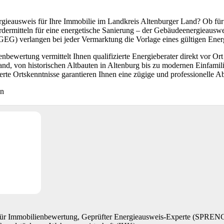
rgieausweis für Ihre Immobilie im Landkreis Altenburger Land? Ob fü
dermitteln für eine energetische Sanierung – der Gebäudeenergieauswei
EG) verlangen bei jeder Vermarktung die Vorlage eines gültigen Ener
bewertung vermittelt Ihnen qualifizierte Energieberater direkt vor O
nd, von historischen Altbauten in Altenburg bis zu modernen Einfami
rte Ortskenntnisse garantieren Ihnen eine zügige und professionelle 
en
 für Immobilienbewertung, Geprüfter Energieausweis-Experte (SP