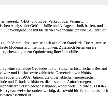
ergiegesetz (GEG) und ist bei Verkauf oder Vermietung
nischen Analyse der Gebäudehülle und Anlagentechnik basiert, und
tet. Für Wohngebäude mit bis zu vier Wohneinheiten und Baujahr vor
 als auch Verbrauchsausweise nach aktuellen Standards. Die Ausweise
nkrete Modernisierungsempfehlungen. Zusätzlich bieten unsere
ergieberatungen zur Optimierung Ihrer Immobilie.
rägt eine vielfältige Gebäudestruktur zwischen historischem Bestand
selwitz und Lucka sowie zahlreiche Gemeinden wie Nobitz,
n 1950er bis 1980er Jahren, die oft erheblichen energetischen
bäude und Gründerzeithäuser, die besondere Anforderungen an die
ilienhäusern verschiedener Baujahre, wobei viele Objekte aus DDR-
 Energieausweise besonders wichtig, da sowohl für Verkäufer als auch
osten essentiell ist.