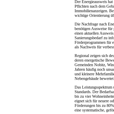
Der Energieausweis hat 
Pflichten nach dem Gebä
Immobilienanzeigen. Be
wichtige Orientierung ü
Die Nachfrage nach Ener
benötigen Ausweise für 
einen aktuellen Ausweis
Sanierungsbedarf zu in
Förderprogrammen für en
als Nachweis für verbes
Regional zeigen sich de
deren energetische Bewe
Gemeinden Nobitz, Windi
Jahren häufig noch unsa
und kleinere Mehrfamili
Nebengebäude bewertet
Das Leistungsspektrum u
Standards. Der Bedarfsa
bis zu vier Wohneinheit
eignet sich für neuere o
Förderungen bis zu 80%
eine systematische, geför