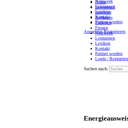
Netzwerk
Home
Leistungen
Bewertung
Lexikon
Ratgeber
Kontakt
Regionen
Partner werden
Experten
Firmen
Anmelden
Registrieren
Netzwerk
Leistungen
Lexikon
Kontakt
Partner werden
Login / Registrier
Suchen nach:
Energieausweis