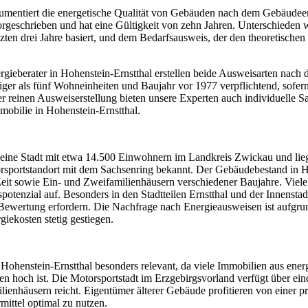
umentiert die energetische Qualität von Gebäuden nach dem Gebäudeen
orgeschrieben und hat eine Gültigkeit von zehn Jahren. Unterschieden 
tzten drei Jahre basiert, und dem Bedarfsausweis, der den theoretisch
ergieberater in Hohenstein-Ernstthal erstellen beide Ausweisarten nach
r als fünf Wohneinheiten und Baujahr vor 1977 verpflichtend, sofern
r reinen Ausweiserstellung bieten unsere Experten auch individuelle Sa
mobilie in Hohenstein-Ernstthal.
t eine Stadt mit etwa 14.500 Einwohnern im Landkreis Zwickau und li
torsportstandort mit dem Sachsenring bekannt. Der Gebäudebestand in H
t sowie Ein- und Zweifamilienhäusern verschiedener Baujahre. Viele
potenzial auf. Besonders in den Stadtteilen Ernstthal und der Innenstad
he Bewertung erfordern. Die Nachfrage nach Energieausweisen ist aufg
giekosten stetig gestiegen.
 Hohenstein-Ernstthal besonders relevant, da viele Immobilien aus en
en hoch ist. Die Motorsportstadt im Erzgebirgsvorland verfügt über ein
lienhäusern reicht. Eigentümer älterer Gebäude profitieren von einer 
rmittel optimal zu nutzen.