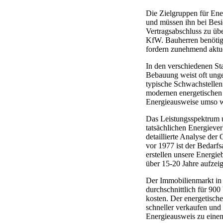
Die Zielgruppen für Ene
und müssen ihn bei Besic
Vertragsabschluss zu üb
KfW. Bauherren benötig
fordern zunehmend aktue
In den verschiedenen Sta
Bebauung weist oft unge
typische Schwachstelle
modernen energetischen 
Energieausweise umso w
Das Leistungsspektrum 
tatsächlichen Energiever
detaillierte Analyse de
vor 1977 ist der Bedarf
erstellen unsere Energi
über 15-20 Jahre aufzei
Der Immobilienmarkt in 
durchschnittlich für 90
kosten. Der energetisch
schneller verkaufen und
Energieausweis zu eine