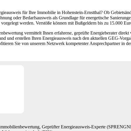
rgieausweis für Ihre Immobilie in Hohenstein-Ernstthal? Ob Gebietsän
hnung oder Bedarfsausweis als Grundlage für energetische Sanierungen
 vorgelegt werden. Verstöße können mit Bußgeldern bis zu 15.000 Eu
bewertung vermittelt Ihnen erfahrene, geprüfte Energieberater direkt
and und erstellen Ihren Energieausweis nach den aktuellen GEG-Vorga
ofitieren Sie von unserem Netzwerk kompetenter Ansprechpartner in de
r Immobilienbewertung, Geprüfter Energieausweis-Experte (SPRE