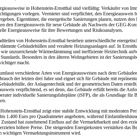
rgieausweise in Hohenstein-Ernstthal sind vielfältig: Verkäufer von I
htigungen vorlegen. Vermieter sind verpflichtet, den Energieausweis b
ergeben. Eigentümer, die energetische Sanierungen planen, nutzen den
en den Energieausweis für neue Gebäude als Nachweis der GEG-Konf
lle Energieausweise für ihre Bewertungen und Risikoanalysen.
dtteilen von Hohenstein-Ernstthal bestehen unterschiedliche energetisc
dämmte Gebäudehüllen und veraltete Heizungsanlagen auf. In Ernstthal
n wie unzureichende Wärmedämmung und ineffiziente Heiztechnik aufw
Standards. Besonders in den älteren Wohngebieten ist der Sanierungsbe
ichtiger macht.
umfasst verschiedene Arten von Energieausweisen nach dem Gebäudee
brauch der letzten drei Jahre und eignet sich für Gebäude mit repräse
r Gebäudehülle, der Anlagentechnik und der geometrischen Daten erste
sausweis verpflichtend, es sei denn, das Gebäude erfüllt bereits die 
eberater individuelle Sanierungsfahrpläne (iSFP), die als Grundlage f
gen.
Hohenstein-Ernstthal zeigt eine stabile Entwicklung mit moderaten P
0 bis 1.400 Euro pro Quadratmeter angeboten, während Einfamilienhäu
e Zustand hat zunehmend Einfluss auf die Vermarktbarkeit und den erzi
 erzielen höhere Preise. Die steigenden Energiekosten verstärken das B
m wichtigen Vermarktungsinstrument wird.