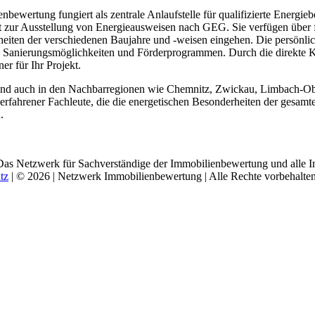
ewertung fungiert als zentrale Anlaufstelle für qualifizierte Energiebe
tigt zur Ausstellung von Energieausweisen nach GEG. Sie verfügen übe
rheiten der verschiedenen Baujahre und -weisen eingehen. Die persönli
u Sanierungsmöglichkeiten und Förderprogrammen. Durch die direkte K
r für Ihr Projekt.
ind auch in den Nachbarregionen wie Chemnitz, Zwickau, Limbach-Ober
erfahrener Fachleute, die die energetischen Besonderheiten der gesam
.
Das Netzwerk für Sachverständige der Immobilienbewertung und alle I
tz
| © 2026 | Netzwerk Immobilienbewertung | Alle Rechte vorbehalten