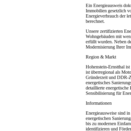
Ein Energieausweis dok
Immobilien gesetzlich v
Energieverbrauch der le
berechnet.
Unsere zertifizierten En
Wohngebäuden mit wenige
erfüllt wurden. Neben de
Modernisierung Ihrer Im
Region & Markt
Hohenstein-Ernstthal is
ist überregional als Mo
Gründerzeit und DDR-Zei
energetisches Sanierungs
detaillierte energetisc
Sensibilisierung für Ener
Informationen
Energieausweise sind in
energetischen Sanierung
bis zu modernen Einfami
identifizieren und Förde