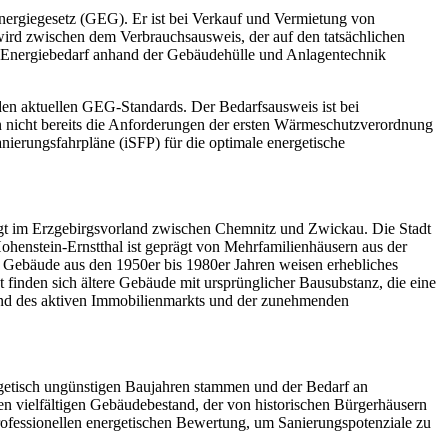
ergiegesetz (GEG). Er ist bei Verkauf und Vermietung von
wird zwischen dem Verbrauchsausweis, der auf den tatsächlichen
en Energiebedarf anhand der Gebäudehülle und Anlagentechnik
 den aktuellen GEG-Standards. Der Bedarfsausweis ist bei
 nicht bereits die Anforderungen der ersten Wärmeschutzverordnung
nierungsfahrpläne (iSFP) für die optimale energetische
egt im Erzgebirgsvorland zwischen Chemnitz und Zwickau. Die Stadt
ohenstein-Ernstthal ist geprägt von Mehrfamilienhäusern aus der
 Gebäude aus den 1950er bis 1980er Jahren weisen erhebliches
t finden sich ältere Gebäude mit ursprünglicher Bausubstanz, die eine
rund des aktiven Immobilienmarkts und der zunehmenden
ergetisch ungünstigen Baujahren stammen und der Bedarf an
en vielfältigen Gebäudebestand, der von historischen Bürgerhäusern
professionellen energetischen Bewertung, um Sanierungspotenziale zu