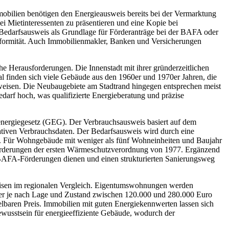
mmobilien benötigen den Energieausweis bereits bei der Vermarktung
ei Mietinteressenten zu präsentieren und eine Kopie bei
 Bedarfsausweis als Grundlage für Förderanträge bei der BAFA oder
ormität. Auch Immobilienmakler, Banken und Versicherungen
he Herausforderungen. Die Innenstadt mit ihrer gründerzeitlichen
 finden sich viele Gebäude aus den 1960er und 1970er Jahren, die
eisen. Die Neubaugebiete am Stadtrand hingegen entsprechen meist
darf hoch, was qualifizierte Energieberatung und präzise
nergiegesetz (GEG). Der Verbrauchsausweis basiert auf dem
ntativen Verbrauchsdaten. Der Bedarfsausweis wird durch eine
llt. Für Wohngebäude mit weniger als fünf Wohneinheiten und Baujahr
Anforderungen der ersten Wärmeschutzverordnung von 1977. Ergänzend
ür BAFA-Förderungen dienen und einen strukturierten Sanierungsweg
reisen im regionalen Vergleich. Eigentumswohnungen werden
ser je nach Lage und Zustand zwischen 120.000 und 280.000 Euro
elbaren Preis. Immobilien mit guten Energiekennwerten lassen sich
ewusstsein für energieeffiziente Gebäude, wodurch der