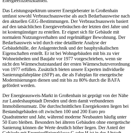
Energieeffizienzklassen.
Das Leistungsspektrum unserer Energieberater in Großenhain
umfasst sowohl Verbrauchsausweise als auch Bedarfsausweise nach
den aktuellen GEG-Bestimmungen. Der Verbrauchsausweis basiert
auf den tatsächlichen Energieverbräuchen der letzten drei Jahre und
ist kostengünstiger zu erstellen. Er eignet sich für Gebäude mit
normalem Nutzungsverhalten und regelmäßiger Bewohnung. Der
Bedarfsausweis wird durch eine detaillierte Analyse der
Gebäudehülle, der Anlagentechnik und der bauphysikalischen
Eigenschaften erstellt. Er ist bei Wohngebäuden mit bis zu vier
Wohneinheiten und Baujahr vor 1977 vorgeschrieben, wenn sie
nicht den Wärmeschutzstandard der ersten Wärmeschutzverordnung
von 1977 erfüllen. Zusätzlich bieten unsere Experten individuelle
Sanierungsfahrpläne (iSFP) an, die als Fahrplan für energetische
Modernisierungen dienen und mit bis zu 80% durch die BAFA
gefördert werden.
Der Energieausweis-Markt in Großenhain ist geprägt von der Nähe
zur Landeshauptstadt Dresden und dem damit verbundenen
Immobilienumsatz. Die durchschnittlichen Energiekosten liegen bei
Bestandsgebäuden oft zwischen 100 und 200 Euro pro
Quadratmeter und Jahr, während moderne Neubauten häufig unter
50 Euro bleiben. Besonders bei älteren Gebäuden ohne energetische
Sanierung können die Werte deutlich höher liegen. Der Anteil der
Gebäude mit Energieeffizienzklasse G oder H ist in der Altstadt