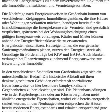
macht den Energieausweis zu einem unverzichtbaren Dokument für
alle Immobilientransaktionen und Vermietungsvorhaben.
Die Nachfrage nach Energieausweisen in Großenhain kommt von
verschiedenen Zielgruppen: Immobilieneigentümer, die ihre Häuser
oder Wohnungen verkaufen möchten, benötigen bereits für die
Immobilienanzeige die Energiekennwerte. Vermieter sind gesetzlich
verpflichtet, spätestens bei der Wohnungsbesichtigung einen
gültigen Energieausweis vorzulegen. Käufer und Mieter können
anhand der Energieeffizienzklasse die zu erwartenden
Energiekosten einschätzen. Hauseigentümer, die energetische
Sanierungsmaßnahmen planen, nutzen den Energieausweis als
Grundlage für Förderanträge bei KfW und BAFA. Auch Banken
verlangen bei Finanzierungen zunehmend Energieausweise zur
Bewertung der Immobilie.
In den verschiedenen Stadtteilen von Großenhain zeigt sich ein
unterschiedlicher Bedarf: Die historische Altstadt mit ihren
denkmalgeschützten Gebäuden erfordert oft spezialisierte
Bedarfsausweise, da hier besondere bauphysikalische
Gegebenheiten zu berücksichtigen sind. Die Plattenbausiedlungen
wie in der Kupferbergstraße oder am Klosterberg haben meist
ähnliche energetische Eigenschaften, wobei viele bereits energetisch
saniert wurden. In den Neubaugebieten entsprechen die Häuser
bereits modernen Energiestandards und erhalten entsprechend gute