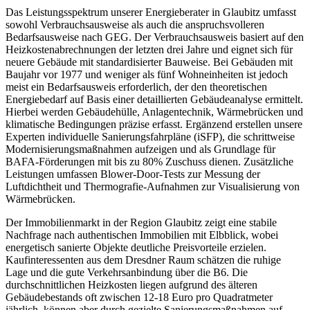
Das Leistungsspektrum unserer Energieberater in Glaubitz umfasst
sowohl Verbrauchsausweise als auch die anspruchsvolleren
Bedarfsausweise nach GEG. Der Verbrauchsausweis basiert auf den
Heizkostenabrechnungen der letzten drei Jahre und eignet sich für
neuere Gebäude mit standardisierter Bauweise. Bei Gebäuden mit
Baujahr vor 1977 und weniger als fünf Wohneinheiten ist jedoch
meist ein Bedarfsausweis erforderlich, der den theoretischen
Energiebedarf auf Basis einer detaillierten Gebäudeanalyse ermittelt.
Hierbei werden Gebäudehülle, Anlagentechnik, Wärmebrücken und
klimatische Bedingungen präzise erfasst. Ergänzend erstellen unsere
Experten individuelle Sanierungsfahrpläne (iSFP), die schrittweise
Modernisierungsmaßnahmen aufzeigen und als Grundlage für
BAFA-Förderungen mit bis zu 80% Zuschuss dienen. Zusätzliche
Leistungen umfassen Blower-Door-Tests zur Messung der
Luftdichtheit und Thermografie-Aufnahmen zur Visualisierung von
Wärmebrücken.
Der Immobilienmarkt in der Region Glaubitz zeigt eine stabile
Nachfrage nach authentischen Immobilien mit Elbblick, wobei
energetisch sanierte Objekte deutliche Preisvorteile erzielen.
Kaufinteressenten aus dem Dresdner Raum schätzen die ruhige
Lage und die gute Verkehrsanbindung über die B6. Die
durchschnittlichen Heizkosten liegen aufgrund des älteren
Gebäudebestands oft zwischen 12-18 Euro pro Quadratmeter
jährlich, können aber durch gezielte Sanierungsmaßnahmen auf