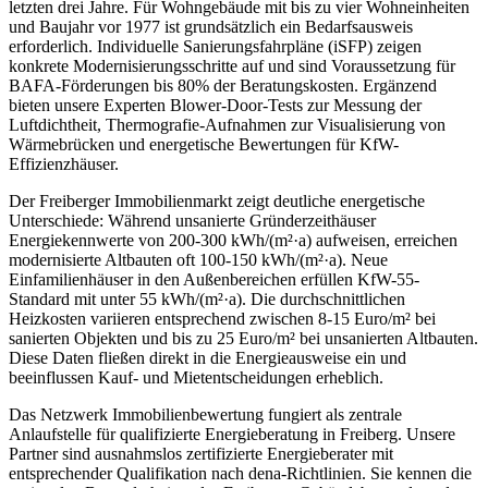
letzten drei Jahre. Für Wohngebäude mit bis zu vier Wohneinheiten
und Baujahr vor 1977 ist grundsätzlich ein Bedarfsausweis
erforderlich. Individuelle Sanierungsfahrpläne (iSFP) zeigen
konkrete Modernisierungsschritte auf und sind Voraussetzung für
BAFA-Förderungen bis 80% der Beratungskosten. Ergänzend
bieten unsere Experten Blower-Door-Tests zur Messung der
Luftdichtheit, Thermografie-Aufnahmen zur Visualisierung von
Wärmebrücken und energetische Bewertungen für KfW-
Effizienzhäuser.
Der Freiberger Immobilienmarkt zeigt deutliche energetische
Unterschiede: Während unsanierte Gründerzeithäuser
Energiekennwerte von 200-300 kWh/(m²·a) aufweisen, erreichen
modernisierte Altbauten oft 100-150 kWh/(m²·a). Neue
Einfamilienhäuser in den Außenbereichen erfüllen KfW-55-
Standard mit unter 55 kWh/(m²·a). Die durchschnittlichen
Heizkosten variieren entsprechend zwischen 8-15 Euro/m² bei
sanierten Objekten und bis zu 25 Euro/m² bei unsanierten Altbauten.
Diese Daten fließen direkt in die Energieausweise ein und
beeinflussen Kauf- und Mietentscheidungen erheblich.
Das Netzwerk Immobilienbewertung fungiert als zentrale
Anlaufstelle für qualifizierte Energieberatung in Freiberg. Unsere
Partner sind ausnahmslos zertifizierte Energieberater mit
entsprechender Qualifikation nach dena-Richtlinien. Sie kennen die