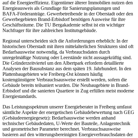
auf die Energieeffizienz. Eigentümer älterer Immobilien nutzen den
Energieausweis als Grundlage für Sanierungsplanungen und
BAFA-Förderanträge. Gewerbetreibende in der Oberstadt oder den
Gewerbegebieten Brand-Erbisdorf benötigen Ausweise für ihre
Geschäftsräume. Die TU Bergakademie selbst ist ein wichtiger
Nachfrager für ihre zahlreichen Institutsgebäude.
Regional unterscheiden sich die Anforderungen erheblich: In der
historischen Oberstadt mit ihren mittelalterlichen Strukturen sind oft
Bedarfsausweise notwendig, da Verbrauchsdaten durch
unregelmäßige Nutzung oder Leerstände nicht aussagekräftig sind.
Die Gründerzeitviertel um den Albertpark erfordern detaillierte
Analysen der Bausubstanz aus dem späten 19. Jahrhundert. In den
Plattenbaugebieten wie Freiberg-Ost können häufig
kostengünstigere Verbrauchsausweise erstellt werden, sofern die
Gebäude bereits teilsaniert wurden. Die Neubaugebiete in Brand-
Erbisdorf und die sanierten Quartiere in Zug erfüllen meist moderne
Energiestandards.
Das Leistungsspektrum unserer Energieberater in Freiberg umfasst
sämtliche Aspekte der energetischen Gebäudebewertung nach GEG
(Gebäudeenergiegesetz): Bedarfsausweise werden anhand
technischer Gebäudedaten, U-Werte der Bauteile, Anlagentechnik
und geometrischer Parameter berechnet. Verbrauchsausweise
basieren auf den witterungsbereinigten Energieverbrauchsdaten der