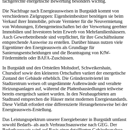
fachgerechte energetische Bewertung besonders wichtig.
Die Nachfrage nach Energieausweisen in Burgstädt kommt von
verschiedenen Zielgruppen: Eigenheimbesitzer benötigen sie beim
Verkauf ihrer Immobilie, private Vermieter für die Neuvermietung
von Wohnungen, Erbengemeinschaften bei der Verwertung geerbter
Immobilien und Investoren beim Erwerb von Mehrfamilienhäusern.
Auch Gewerbetreibende sind verpflichtet, für ihre Geschäftsräume
entsprechende Ausweise zu erstellen. Darüber hinaus nutzen viele
Eigentümer den Energieausweis als Grundlage für
Sanierungsentscheidungen und die Beantragung von KfW-
Fördermitteln oder BAFA-Zuschüssen.
In Burgstädt und den Ortsteilen Mohsdorf, Schweikershain,
Chursdorf sowie den kleineren Ortschaften variiert der energetische
Zustand der Gebäude erheblich. Die Gründerzeitviertel im
Stadtzentrum weisen oft ungedämmte Außenwände und veraltete
Heizungsanlagen auf, während die Plattenbausiedlungen teilweise
bereits energetisch saniert wurden. In den Neubaugebieten am
Stadtrand entsprechen die Häuser meist modernen Energiestandards.
Diese Vielfalt erfordert eine differenzierte Herangehensweise bei der
Energieausweis-Erstellung.
Das Leistungsspektrum unserer Energieberater in Burgstädt umfasst
sowohl Bedarfs- als auch Verbrauchsausweise nach GEG. Der
Bedarfsausweis wird auf Basis einer detaillierten Gebäudeanalyse