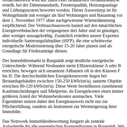
erstellt, bei der Dämmstandards, Fensterqualität, Heizungsanlage
und Lüftungssystem bewertet werden. Dieser Ausweistyp ist für
Wohngebäude mit weniger als fünf Wohnungen und Bauantrag vor
dem 1. November 1977 ohne nachgewiesene Wärmedämmung
verpflichtend. Der Verbrauchsausweis basiert auf den tatsächlichen
Energieverbräuchen der vergangenen drei Jahre und ist günstiger,
aber weniger aussagekräftig. Zusätzlich erstellen unsere Experten
individuelle Sanierungsfahrpläne (iSFP), die eine schrittweise
energetische Modernisierung über 15-20 Jahre planen und als
Grundlage für Förderanträge dienen.
Der Immobilienmarkt in Burgstädt zeigt deutliche energetische
Unterschiede: Während Neubauten meist Effizienzklasse A oder B
erreichen, bewegen sich unsanierte Altbauten oft in den Klassen F
bis H. Die durchschnittlichen Energiekennwerte liegen bei
Bestandsgebäuden zwischen 150-250 kWh/(m²a), sanierte Objekte
erreichen 80-120 kWh/(m²a). Diese Werte beeinflussen zunehmend
Kaufentscheidungen und Mietpreise, da Energiekosten einen immer
größeren Anteil der Wohnnebenkosten ausmachen. Viele
Eigentümer nutzen daher den Energieausweis nicht nur zur
Pflichterfüllung, sondern als Instrument zur Wertsteigerung ihrer
Immobilie.
Das Netzwerk Immobilienbewertung fungiert als zentrale
Anlaufstelle für alle energetischen Fragestellungen in Burgstädt. Wir