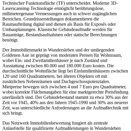
Technischer Funktionsfläche (TF) unterscheidet. Moderne 3D-
Laserscanning-Technologie ermöglicht berührungslose,
millimetergenaue Vermessungen auch in schwer zugänglichen
Bereichen. Grundrisserstellungen dokumentieren die
Raumaufteilung digital und dienen als Basis für Exposés oder
Umbauplanungen. Klassische Gebäudeaufmaße werden für
Bauanträge, Bestandsaufnahmen oder statische Berechnungen
benötigt.
Der Immobilienmarkt in Wundersleben und der umliegenden
Goldenen Aue ist geprägt von moderaten Preisen für Wohnraum,
wobei Ein- und Zweifamilienhäuser je nach Zustand und
Ausstattung zwischen 80.000 und 180.000 Euro kosten. Die
durchschnittliche Wohnfläche liegt bei Einfamilienhäusern zwischen
120 und 160 Quadratmetern, bei älteren Objekten oft mit
zusätzlichen Nebenräumen und Dachgeschosspotenzialen.
Mietpreise bewegen sich zwischen 4 und 7 Euro pro Quadratmeter,
wobei korrekte Flächenangaben für eine marktgerechte Preisfindung
unerlässlich sind. Der Gebäudebestand stammt zu etwa 30% aus der
Zeit vor 1945, 40% aus den Jahren 1945-1990 und 30% aus neuerer
Zeit, was unterschiedliche Anforderungen an die Aufmaßtechnik mit
sich bringt.
Das Netzwerk Immobilienbewertung fungiert als zentrale
Anlaufstelle für qualifizierte Aufmaßleistungen in Wundersleben