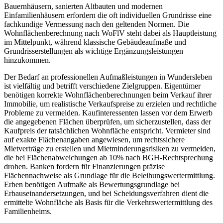
Bauernhäusern, sanierten Altbauten und modernen
Einfamilienhäusern erfordern die oft individuellen Grundrisse eine
fachkundige Vermessung nach den geltenden Normen. Die
Wohnflächenberechnung nach WoFlV steht dabei als Hauptleistung
im Mittelpunkt, während klassische Gebäudeaufmaße und
Grundrisserstellungen als wichtige Ergänzungsleistungen
hinzukommen.
Der Bedarf an professionellen Aufmaßleistungen in Wundersleben
ist vielfältig und betrifft verschiedene Zielgruppen. Eigentümer
benötigen korrekte Wohnflächenberechnungen beim Verkauf ihrer
Immobilie, um realistische Verkaufspreise zu erzielen und rechtliche
Probleme zu vermeiden. Kaufinteressenten lassen vor dem Erwerb
die angegebenen Flächen überprüfen, um sicherzustellen, dass der
Kaufpreis der tatsächlichen Wohnfläche entspricht. Vermieter sind
auf exakte Flächenangaben angewiesen, um rechtssichere
Mietverträge zu erstellen und Mietminderungsrisiken zu vermeiden,
die bei Flächenabweichungen ab 10% nach BGH-Rechtsprechung
drohen. Banken fordern für Finanzierungen präzise
Flächennachweise als Grundlage für die Beleihungswertermittlung.
Erben benötigen Aufmaße als Bewertungsgrundlage bei
Erbauseinandersetzungen, und bei Scheidungsverfahren dient die
ermittelte Wohnfläche als Basis für die Verkehrswertermittlung des
Familienheims.