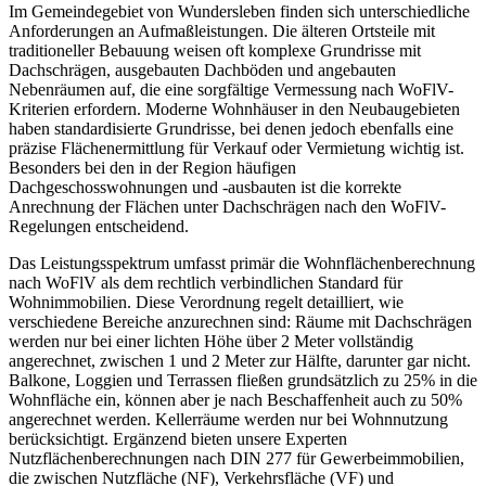
Im Gemeindegebiet von Wundersleben finden sich unterschiedliche
Anforderungen an Aufmaßleistungen. Die älteren Ortsteile mit
traditioneller Bebauung weisen oft komplexe Grundrisse mit
Dachschrägen, ausgebauten Dachböden und angebauten
Nebenräumen auf, die eine sorgfältige Vermessung nach WoFlV-
Kriterien erfordern. Moderne Wohnhäuser in den Neubaugebieten
haben standardisierte Grundrisse, bei denen jedoch ebenfalls eine
präzise Flächenermittlung für Verkauf oder Vermietung wichtig ist.
Besonders bei den in der Region häufigen
Dachgeschosswohnungen und -ausbauten ist die korrekte
Anrechnung der Flächen unter Dachschrägen nach den WoFlV-
Regelungen entscheidend.
Das Leistungsspektrum umfasst primär die Wohnflächenberechnung
nach WoFlV als dem rechtlich verbindlichen Standard für
Wohnimmobilien. Diese Verordnung regelt detailliert, wie
verschiedene Bereiche anzurechnen sind: Räume mit Dachschrägen
werden nur bei einer lichten Höhe über 2 Meter vollständig
angerechnet, zwischen 1 und 2 Meter zur Hälfte, darunter gar nicht.
Balkone, Loggien und Terrassen fließen grundsätzlich zu 25% in die
Wohnfläche ein, können aber je nach Beschaffenheit auch zu 50%
angerechnet werden. Kellerräume werden nur bei Wohnnutzung
berücksichtigt. Ergänzend bieten unsere Experten
Nutzflächenberechnungen nach DIN 277 für Gewerbeimmobilien,
die zwischen Nutzfläche (NF), Verkehrsfläche (VF) und