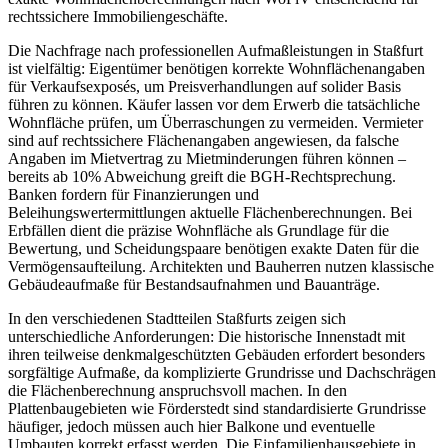
rechtssichere Immobiliengeschäfte.
Die Nachfrage nach professionellen Aufmaßleistungen in Staßfurt
ist vielfältig: Eigentümer benötigen korrekte Wohnflächenangaben
für Verkaufsexposés, um Preisverhandlungen auf solider Basis
führen zu können. Käufer lassen vor dem Erwerb die tatsächliche
Wohnfläche prüfen, um Überraschungen zu vermeiden. Vermieter
sind auf rechtssichere Flächenangaben angewiesen, da falsche
Angaben im Mietvertrag zu Mietminderungen führen können –
bereits ab 10% Abweichung greift die BGH-Rechtsprechung.
Banken fordern für Finanzierungen und
Beleihungswertermittlungen aktuelle Flächenberechnungen. Bei
Erbfällen dient die präzise Wohnfläche als Grundlage für die
Bewertung, und Scheidungspaare benötigen exakte Daten für die
Vermögensaufteilung. Architekten und Bauherren nutzen klassische
Gebäudeaufmaße für Bestandsaufnahmen und Bauanträge.
In den verschiedenen Stadtteilen Staßfurts zeigen sich
unterschiedliche Anforderungen: Die historische Innenstadt mit
ihren teilweise denkmalgeschützten Gebäuden erfordert besonders
sorgfältige Aufmaße, da komplizierte Grundrisse und Dachschrägen
die Flächenberechnung anspruchsvoll machen. In den
Plattenbaugebieten wie Förderstedt sind standardisierte Grundrisse
häufiger, jedoch müssen auch hier Balkone und eventuelle
Umbauten korrekt erfasst werden. Die Einfamilienhausgebiete in