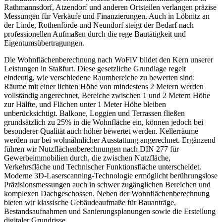
Rathmannsdorf, Atzendorf und anderen Ortsteilen verlangen präzise
Messungen für Verkäufe und Finanzierungen. Auch in Löbnitz an
der Linde, Rothenförde und Neundorf steigt der Bedarf nach
professionellen Aufmaßen durch die rege Bautätigkeit und
Eigentumsübertragungen.
Die Wohnflächenberechnung nach WoFlV bildet den Kern unserer
Leistungen in Staßfurt. Diese gesetzliche Grundlage regelt
eindeutig, wie verschiedene Raumbereiche zu bewerten sind:
Räume mit einer lichten Höhe von mindestens 2 Metern werden
vollständig angerechnet, Bereiche zwischen 1 und 2 Metern Höhe
zur Hälfte, und Flächen unter 1 Meter Höhe bleiben
unberücksichtigt. Balkone, Loggien und Terrassen fließen
grundsätzlich zu 25% in die Wohnfläche ein, können jedoch bei
besonderer Qualität auch höher bewertet werden. Kellerräume
werden nur bei wohnähnlicher Ausstattung angerechnet. Ergänzend
führen wir Nutzflächenberechnungen nach DIN 277 für
Gewerbeimmobilien durch, die zwischen Nutzfläche,
Verkehrsfläche und Technischer Funktionsfläche unterscheidet.
Moderne 3D-Laserscanning-Technologie ermöglicht berührungslose
Präzisionsmessungen auch in schwer zugänglichen Bereichen und
komplexen Dachgeschossen. Neben der Wohnflächenberechnung
bieten wir klassische Gebäudeaufmaße für Bauanträge,
Bestandsaufnahmen und Sanierungsplanungen sowie die Erstellung
digitaler Grundrisse.