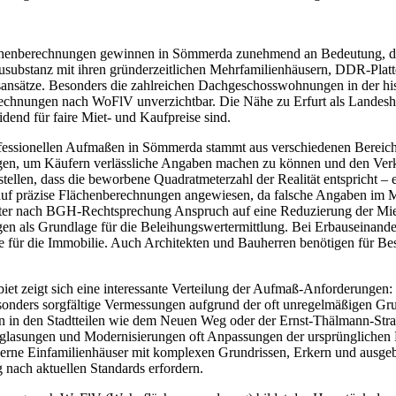
nberechnungen gewinnen in Sömmerda zunehmend an Bedeutung, da si
ausubstanz mit ihren gründerzeitlichen Mehrfamilienhäusern, DDR-Plat
ansätze. Besonders die zahlreichen Dachgeschosswohnungen in der hi
chnungen nach WoFlV unverzichtbar. Die Nähe zu Erfurt als Landeshaup
dend für faire Miet- und Kaufpreise sind.
essionellen Aufmaßen in Sömmerda stammt aus verschiedenen Bereiche
n, um Käufern verlässliche Angaben machen zu können und den Verkehr
tellen, dass die beworbene Quadratmeterzahl der Realität entspricht – 
auf präzise Flächenberechnungen angewiesen, da falsche Angaben im 
r nach BGH-Rechtsprechung Anspruch auf eine Reduzierung der Miete
n als Grundlage für die Beleihungswertermittlung. Bei Erbauseinand
e für die Immobilie. Auch Architekten und Bauherren benötigen für 
et zeigt sich eine interessante Verteilung der Aufmaß-Anforderungen: 
esonders sorgfältige Vermessungen aufgrund der oft unregelmäßigen Gr
n in den Stadtteilen wie dem Neuen Weg oder der Ernst-Thälmann-Straß
rglasungen und Modernisierungen oft Anpassungen der ursprünglichen 
erne Einfamilienhäuser mit komplexen Grundrissen, Erkern und ausgeb
nach aktuellen Standards erfordern.