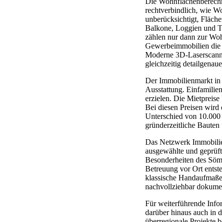
Die Wohnflächenberechn
rechtverbindlich, wie W
unberücksichtigt, Fläch
Balkone, Loggien und Te
zählen nur dann zur Wo
Gewerbeimmobilien die 
Moderne 3D-Laserscannin
gleichzeitig detailgenaue
Der Immobilienmarkt in
Ausstattung. Einfamilie
erzielen. Die Mietpreis
Bei diesen Preisen wird
Unterschied von 10.000
gründerzeitliche Bauten
Das Netzwerk Immobilien
ausgewählte und geprüft
Besonderheiten des Söm
Betreuung vor Ort entst
klassische Handaufmaße 
nachvollziehbar dokumen
Für weiterführende Info
darüber hinaus auch in 
überregionale Projekte b