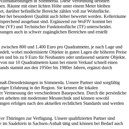
ufmaßleistungen in Sömmerda. Diese Verordnung definiert
lien. Räume mit einer lichten Höhe unter einem Meter bleiben
, darüber befindliche Bereiche zählen voll zur Wohnfläche.
ber bei besonderer Qualität auch höher bewertet werden. Kellerräume
ntsprechend ausgebaut sind. Ergänzend zur WoFlV kommt bei
e (VF) und Technischer Funktionsfläche (TF) unterscheidet.
ungen auch in schwer zugänglichen Bereichen und erstellt
 zwischen 800 und 1.400 Euro pro Quadratmeter, je nach Lage und
delt, wobei modernisierte Objekte in guten Lagen die höheren Preise
en und bis zu 9 Euro für Neubauten oder umfassend sanierte Objekte.
 von nur 10 Quadratmetern kann bei einem Verkauf schnell einen
nds stammt aus den 1950er bis 1980er Jahren, ergänzt durch
fmaß-Dienstleistungen in Sömmerda. Unsere Partner sind sorgfältig
iger Erfahrung in der Region. Sie kennen die lokalen
er Vermessung der verschiedenen Bauepochen. Durch die persönliche
ten arbeiten mit modernster Messtechnik und können sowohl
ngen erfolgen nach den aktuellen rechtlichen Standards und werden
r Thüringen zur Verfügung. Unsere qualifizierten Partner sind
 im Saalekreis in Sachsen-Anhalt tätig und können bei Bedarf auch