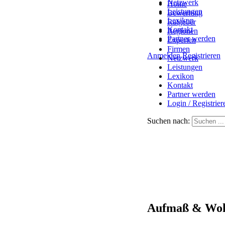
Netzwerk
Home
Leistungen
Bewertung
Lexikon
Ratgeber
Kontakt
Regionen
Partner werden
Experten
Firmen
Anmelden
Registrieren
Netzwerk
Leistungen
Lexikon
Kontakt
Partner werden
Login / Registrier
Suchen nach:
Aufmaß & Woh