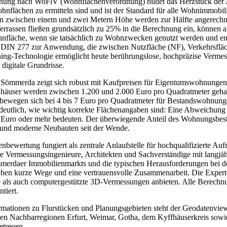
ung nach WoFlV (Wohnflächenverordnung) bildet das Herzstück der A
ohnflächen zu ermitteln sind und ist der Standard für alle Wohnimmobi
en zwischen einem und zwei Metern Höhe werden zur Hälfte angerechnet
rrassen fließen grundsätzlich zu 25% in die Berechnung ein, können a
hnfläche, wenn sie tatsächlich zu Wohnzwecken genutzt werden und e
DIN 277 zur Anwendung, die zwischen Nutzfläche (NF), Verkehrsfläch
g-Technologie ermöglicht heute berührungslose, hochpräzise Vermess
 digitale Grundrisse.
 Sömmerda zeigt sich robust mit Kaufpreisen für Eigentumswohnungen
nhäuser werden zwischen 1.200 und 2.000 Euro pro Quadratmeter gehan
e bewegen sich bei 4 bis 7 Euro pro Quadratmeter für Bestandswohnung
 deutlich, wie wichtig korrekte Flächenangaben sind: Eine Abweichung
 Euro oder mehr bedeuten. Der überwiegende Anteil des Wohnungsbesta
 und moderne Neubauten seit der Wende.
bewertung fungiert als zentrale Anlaufstelle für hochqualifizierte Au
e Vermessungsingenieure, Architekten und Sachverständige mit langjähr
merdaer Immobilienmarkts und die typischen Herausforderungen bei d
ehen kurze Wege und eine vertrauensvolle Zusammenarbeit. Die Exper
als auch computergestützte 3D-Vermessungen anbieten. Alle Berechnu
tiert.
rmationen zu Flurstücken und Planungsgebieten steht der Geodatenviewe
den Nachbarregionen Erfurt, Weimar, Gotha, dem Kyffhäuserkreis sowie
etreuen.