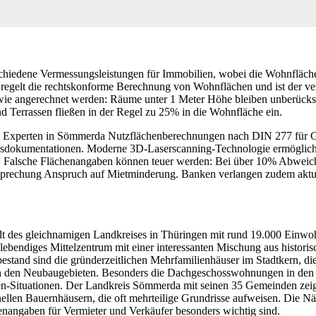
hiedene Vermessungsleistungen für Immobilien, wobei die Wohnfläc
se regelt die rechtskonforme Berechnung von Wohnflächen und ist der 
ie angerechnet werden: Räume unter 1 Meter Höhe bleiben unberücksic
d Terrassen fließen in der Regel zu 25% in die Wohnfläche ein.
e Experten in Sömmerda Nutzflächenberechnungen nach DIN 277 für 
sdokumentationen. Moderne 3D-Laserscanning-Technologie ermöglicht
. Falsche Flächenangaben können teuer werden: Bei über 10% Abweic
prechung Anspruch auf Mietminderung. Banken verlangen zudem aktuel
t des gleichnamigen Landkreises in Thüringen mit rund 19.000 Einwoh
ls lebendiges Mittelzentrum mit einer interessanten Mischung aus histor
stand sind die gründerzeitlichen Mehrfamilienhäuser im Stadtkern, d
in den Neubaugebieten. Besonders die Dachgeschosswohnungen in den 
Situationen. Der Landkreis Sömmerda mit seinen 35 Gemeinden zeigt ei
nellen Bauernhäusern, die oft mehrteilige Grundrisse aufweisen. Die N
nangaben für Vermieter und Verkäufer besonders wichtig sind.