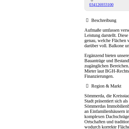
034126933100
Beschreibung
Aufmaße umfassen versc
Leistung darstellt. Die
genau, welche Flächen w
darüber voll. Balkone un
Ergänzend bieten unser
Bauanträge und Bestand
zugänglichen Bereichen
Mieter laut BGH-Rechts
Finanzierungen.
Region & Markt
Sömmerda, die Kreisstad
Stadt präsentiert sich a
Sömmerdas Immobilienbe
an Einfamilienhäusern 
komplexen Dachschrägen-
Ortschaften und traditio
wodurch korrekte Fläche