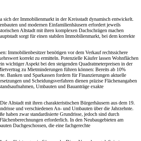
ch der Immobilienmarkt in der Kreisstadt dynamisch entwickelt.
tenbauten und modernen Einfamilienhäusern erfordert jeweils
storischen Altstadt mit ihren komplexen Dachschrägen machen
tstadt sorgt für einen stabilen Immobilienmarkt, bei dem korrekte
n: Immobilienbesitzer benötigen vor dem Verkauf rechtssichere
swert korrekt zu ermitteln. Potenzielle Käufer lassen Wohnflächen
ein wichtiger Aspekt bei den steigenden Quadratmeterpreisen in der
Mietvertrag zu Mietminderungen führen können: Bereits ab 10%
. Banken und Sparkassen fordern für Finanzierungen aktuelle
ersetzungen und Scheidungsverfahren dienen präzise Flächenangaben
Bestandsaufnahmen, Umbauten und Bauanträge exakte
Die Altstadt mit ihren charakteristischen Bürgerhäusern aus dem 19.
undrisse und verschiedenen An- und Umbauten über die Jahrzehnte.
e haben zwar standardisierte Grundrisse, jedoch sind durch
Flächenberechnungen erforderlich. In den Neubaugebieten am
auten Dachgeschossen, die eine fachgerechte