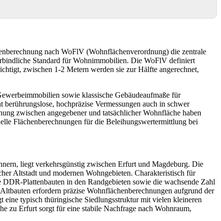
henberechnung nach WoFlV (Wohnflächenverordnung) die zentrale
verbindliche Standard für Wohnimmobilien. Die WoFlV definiert
htigt, zwischen 1-2 Metern werden sie zur Hälfte angerechnet,
Gewerbeimmobilien sowie klassische Gebäudeaufmaße für
 berührungslose, hochpräzise Vermessungen auch in schwer
hung zwischen angegebener und tatsächlicher Wohnfläche haben
le Flächenberechnungen für die Beleihungswertermittlung bei
nern, liegt verkehrsgünstig zwischen Erfurt und Magdeburg. Die
ischer Altstadt und modernen Wohngebieten. Charakteristisch für
ie DDR-Plattenbauten in den Randgebieten sowie die wachsende Zahl
Altbauten erfordern präzise Wohnflächenberechnungen aufgrund der
ne typisch thüringische Siedlungsstruktur mit vielen kleineren
ähe zu Erfurt sorgt für eine stabile Nachfrage nach Wohnraum,