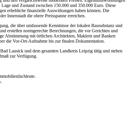
zig und den vergleichsweise moderaten Preisen. Eigentumswohnungen
ch Lage und Zustand zwischen 150.000 und 350.000 Euro. Diese
gen erhebliche finanzielle Auswirkungen haben können. Die
er Innenstadt die obere Preisspanne erreichen.
gung, die über umfassende Kenntnisse der lokalen Bausubstanz und
und erstellen normgerechte Berechnungen, die vor Gerichten und
enge Abstimmung mit örtlichen Architekten, Maklern und Banken
 über die Vor-Ort-Aufnahme bis zur finalen Dokumentation.
, Bad Lausick und dem gesamten Landkreis Leipzig tätig und stehen
fmaß zur Verfügung.
mmobilienfachleute.
.