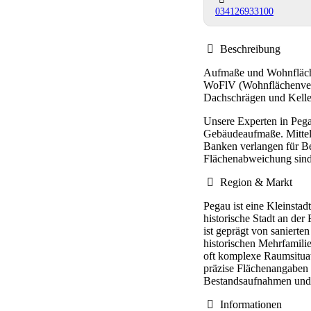
034126933100
Beschreibung
Aufmaße und Wohnfläche
WoFlV (Wohnflächenvero
Dachschrägen und Kelle
Unsere Experten in Pega
Gebäudeaufmaße. Mittel
Banken verlangen für Be
Flächenabweichung sind 
Region & Markt
Pegau ist eine Kleinsta
historische Stadt an der
ist geprägt von saniert
historischen Mehrfamili
oft komplexe Raumsituat
präzise Flächenangaben 
Bestandsaufnahmen und 
Informationen