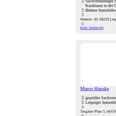
Sachverständiger
Kaufmann in der 
Büttner Immobili
Oeserstr. 40, 04229 Lei
0341-26436169
Marco Hanske
geprüfter Sachver
Leipziger Immobi
Torgauer Platz 3, 04319