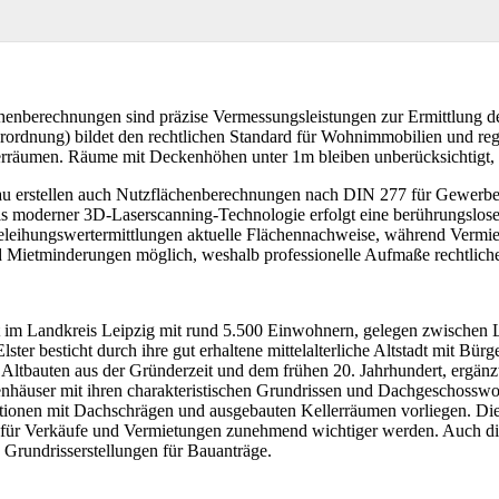
nberechnungen sind präzise Vermessungsleistungen zur Ermittlung d
rdnung) bildet den rechtlichen Standard für Wohnimmobilien und re
rräumen. Räume mit Deckenhöhen unter 1m bleiben unberücksichtigt, z
u erstellen auch Nutzflächenberechnungen nach DIN 277 für Gewerbeim
s moderner 3D-Laserscanning-Technologie erfolgt eine berührungslose
leihungswertermittlungen aktuelle Flächennachweise, während Vermiete
Mietminderungen möglich, weshalb professionelle Aufmaße rechtliche S
dt im Landkreis Leipzig mit rund 5.500 Einwohnern, gelegen zwischen 
 Elster besticht durch ihre gut erhaltene mittelalterliche Altstadt mit
en Altbauten aus der Gründerzeit und dem frühen 20. Jahrhundert, ergä
enhäuser mit ihren charakteristischen Grundrissen und Dachgeschoss
ionen mit Dachschrägen und ausgebauten Kellerräumen vorliegen. Die
für Verkäufe und Vermietungen zunehmend wichtiger werden. Auch die 
Grundrisserstellungen für Bauanträge.