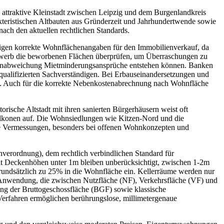
traktive Kleinstadt zwischen Leipzig und dem Burgenlandkreis
kteristischen Altbauten aus Gründerzeit und Jahrhundertwende sowie
ach den aktuellen rechtlichen Standards.
ötigen korrekte Wohnflächenangaben für den Immobilienverkauf, da
rwerb die beworbenen Flächen überprüfen, um Überraschungen zu
ächenabweichung Mietminderungsansprüche entstehen können. Banken
qualifizierten Sachverständigen. Bei Erbauseinandersetzungen und
g. Auch für die korrekte Nebenkostenabrechnung nach Wohnfläche
orische Altstadt mit ihren sanierten Bürgerhäusern weist oft
alkonen auf. Die Wohnsiedlungen wie Kitzen-Nord und die
te Vermessungen, besonders bei offenen Wohnkonzepten und
rordnung), dem rechtlich verbindlichen Standard für
t Deckenhöhen unter 1m bleiben unberücksichtigt, zwischen 1-2m
grundsätzlich zu 25% in die Wohnfläche ein. Kellerräume werden nur
Anwendung, die zwischen Nutzfläche (NF), Verkehrsfläche (VF) und
ung der Bruttogeschossfläche (BGF) sowie klassische
rfahren ermöglichen berührungslose, millimetergenaue