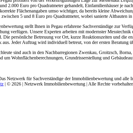
Pegau profitiert von der verkehrsgünstigen Lage zur Messestadt Leip
und 2.000 Euro pro Quadratmeter gehandelt, Einfamilienhäuser je na
korrekte Flächenangaben umso wichtiger, da bereits kleine Abweichun
 zwischen 5 und 8 Euro pro Quadratmeter, wobei sanierte Altbauten in d
bewertung stellt Ihnen in Pegau erfahrene Sachverständige zur Verfü
chung verfügen. Unsere Experten arbeiten mit modernster Messtechnik 
. Die persönliche Betreuung vor Ort, kurze Reaktionszeiten und die 
 aus. Jeder Auftrag wird individuell betreut, von der ersten Beratung
achleute sind auch in den Nachbarregionen Zwenkau, Groitzsch, Borna
rund um Wohnflächenberechnungen, Grundrisserstellung und Gebäudeau
Das Netzwerk für Sachverständige der Immobilienbewertung und alle I
tz
| © 2026 | Netzwerk Immobilienbewertung | Alle Rechte vorbehalten