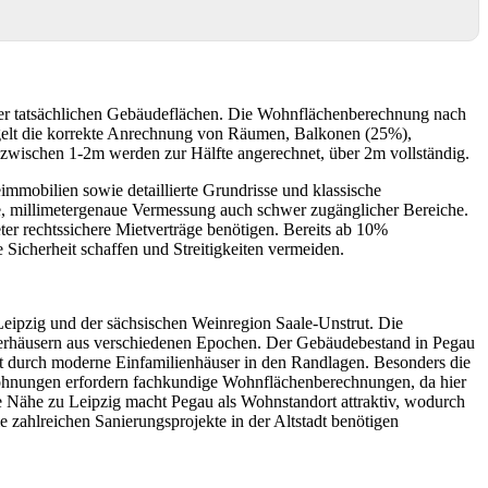
er tatsächlichen Gebäudeflächen. Die Wohnflächenberechnung nach
gelt die korrekte Anrechnung von Räumen, Balkonen (25%),
wischen 1-2m werden zur Hälfte angerechnet, über 2m vollständig.
mobilien sowie detaillierte Grundrisse und klassische
, millimetergenaue Vermessung auch schwer zugänglicher Bereiche.
r rechtssichere Mietverträge benötigen. Bereits ab 10%
icherheit schaffen und Streitigkeiten vermeiden.
Leipzig und der sächsischen Weinregion Saale-Unstrut. Die
 Bürgerhäusern aus verschiedenen Epochen. Der Gebäudebestand in Pegau
nzt durch moderne Einfamilienhäuser in den Randlagen. Besonders die
wohnungen erfordern fachkundige Wohnflächenberechnungen, da hier
 Nähe zu Leipzig macht Pegau als Wohnstandort attraktiv, wodurch
zahlreichen Sanierungsprojekte in der Altstadt benötigen