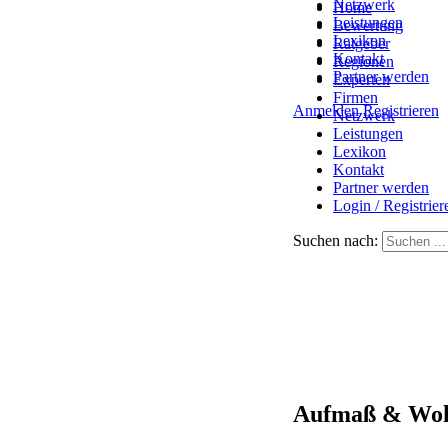
Netzwerk
Home
Leistungen
Bewertung
Lexikon
Ratgeber
Kontakt
Regionen
Partner werden
Experten
Firmen
Anmelden
Registrieren
Netzwerk
Leistungen
Lexikon
Kontakt
Partner werden
Login / Registrier
Suchen nach:
Aufmaß & Woh