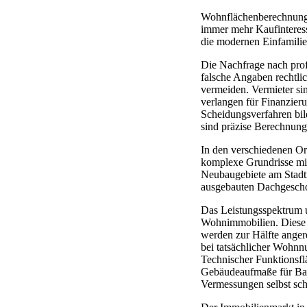
Wohnflächenberechnunge
immer mehr Kaufinteress
die modernen Einfamilie
Die Nachfrage nach prof
falsche Angaben rechtl
vermeiden. Vermieter si
verlangen für Finanzier
Scheidungsverfahren bi
sind präzise Berechnung
In den verschiedenen Ort
komplexe Grundrisse mi
Neubaugebiete am Stadt
ausgebauten Dachgesch
Das Leistungsspektrum 
Wohnimmobilien. Diese 
werden zur Hälfte anger
bei tatsächlicher Wohn
Technischer Funktionsfl
Gebäudeaufmaße für Bau
Vermessungen selbst sc