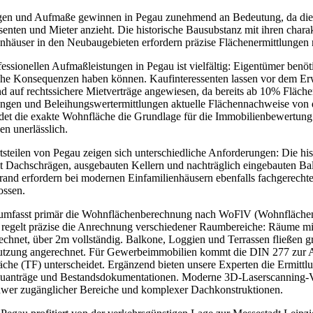
n und Aufmaße gewinnen in Pegau zunehmend an Bedeutung, da die at
enten und Mieter anzieht. Die historische Bausubstanz mit ihren chara
nhäuser in den Neubaugebieten erfordern präzise Flächenermittlungen n
essionellen Aufmaßleistungen in Pegau ist vielfältig: Eigentümer ben
iche Konsequenzen haben können. Kaufinteressenten lassen vor dem E
nd auf rechtssichere Mietverträge angewiesen, da bereits ab 10% Fl
ungen und Beleihungswertermittlungen aktuelle Flächennachweise von 
ldet die exakte Wohnfläche die Grundlage für die Immobilienbewertun
en unerlässlich.
steilen von Pegau zeigen sich unterschiedliche Anforderungen: Die hist
t Dachschrägen, ausgebauten Kellern und nachträglich eingebauten B
rand erfordern bei modernen Einfamilienhäusern ebenfalls fachgerech
ossen.
umfasst primär die Wohnflächenberechnung nach WoFlV (Wohnflächenve
regelt präzise die Anrechnung verschiedener Raumbereiche: Räume mi
echnet, über 2m vollständig. Balkone, Loggien und Terrassen fließen 
nutzung angerechnet. Für Gewerbeimmobilien kommt die DIN 277 zur 
äche (TF) unterscheidet. Ergänzend bieten unsere Experten die Ermittl
anträge und Bestandsdokumentationen. Moderne 3D-Laserscanning-Ve
hwer zugänglicher Bereiche und komplexer Dachkonstruktionen.