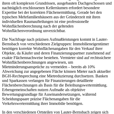
ihren oft komplexen Grundrissen, ausgebauten Dachgeschossen und
nachträglich erschlossenen Kellerräumen erfordert besondere
Expertise bei der korrekten Flächenermittlung. Gerade bei den
typischen Mehrfamilienhäusern aus der Gründerzeit mit ihren
individuellen Raumaufteilungen ist eine professionelle
Wohnflächenberechnung nach der geltenden
Wohnflächenverordnung unverzichtbar.
Die Nachfrage nach präzisen Aufmaßleistungen kommt in Lauter-
Bernsbach von verschiedenen Zielgruppen: Immobilieneigentümer
benötigen korrekte Wohnflächenangaben für den Verkauf ihrer
Objekte, da Käufer und deren Finanzierungspartner zunehmend auf
exakte Flächennachweise bestehen. Vermieter sind auf rechtssichere
Wohnflächenberechnungen angewiesen, um
Mietminderungsansprüche zu vermeiden – bereits ab 10%
Abweichung zur angegebenen Fläche können Mieter nach aktueller
BGH-Rechtsprechung eine Mietreduzierung durchsetzen. Banken
und Sparkassen verlangen für Finanzierungen detaillierte
Flächenberechnungen als Basis für die Beleihungswertermittlung.
Erbengemeinschaften nutzen Aufmaße als objektive
Bewertungsgrundlage für Auseinandersetzungen, während
Scheidungspaare präzise Flächenangaben für die
Verkehrswertermittlung ihrer Immobilie benötigen.
In den verschiedenen Ortsteilen von Lauter-Bernsbach zeigen sich