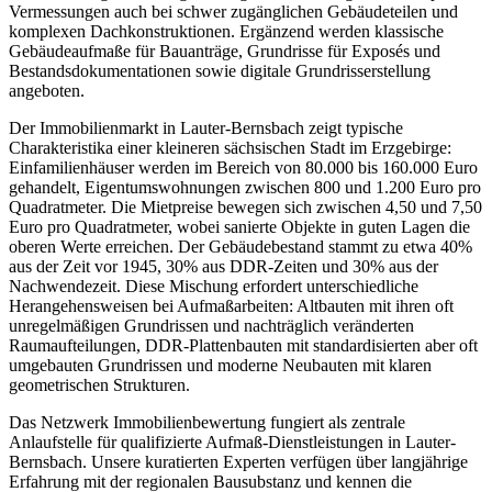
Vermessungen auch bei schwer zugänglichen Gebäudeteilen und
komplexen Dachkonstruktionen. Ergänzend werden klassische
Gebäudeaufmaße für Bauanträge, Grundrisse für Exposés und
Bestandsdokumentationen sowie digitale Grundrisserstellung
angeboten.
Der Immobilienmarkt in Lauter-Bernsbach zeigt typische
Charakteristika einer kleineren sächsischen Stadt im Erzgebirge:
Einfamilienhäuser werden im Bereich von 80.000 bis 160.000 Euro
gehandelt, Eigentumswohnungen zwischen 800 und 1.200 Euro pro
Quadratmeter. Die Mietpreise bewegen sich zwischen 4,50 und 7,50
Euro pro Quadratmeter, wobei sanierte Objekte in guten Lagen die
oberen Werte erreichen. Der Gebäudebestand stammt zu etwa 40%
aus der Zeit vor 1945, 30% aus DDR-Zeiten und 30% aus der
Nachwendezeit. Diese Mischung erfordert unterschiedliche
Herangehensweisen bei Aufmaßarbeiten: Altbauten mit ihren oft
unregelmäßigen Grundrissen und nachträglich veränderten
Raumaufteilungen, DDR-Plattenbauten mit standardisierten aber oft
umgebauten Grundrissen und moderne Neubauten mit klaren
geometrischen Strukturen.
Das Netzwerk Immobilienbewertung fungiert als zentrale
Anlaufstelle für qualifizierte Aufmaß-Dienstleistungen in Lauter-
Bernsbach. Unsere kuratierten Experten verfügen über langjährige
Erfahrung mit der regionalen Bausubstanz und kennen die