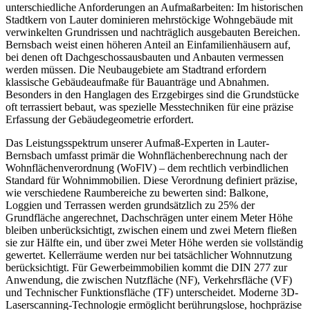
unterschiedliche Anforderungen an Aufmaßarbeiten: Im historischen
Stadtkern von Lauter dominieren mehrstöckige Wohngebäude mit
verwinkelten Grundrissen und nachträglich ausgebauten Bereichen.
Bernsbach weist einen höheren Anteil an Einfamilienhäusern auf,
bei denen oft Dachgeschossausbauten und Anbauten vermessen
werden müssen. Die Neubaugebiete am Stadtrand erfordern
klassische Gebäudeaufmaße für Bauanträge und Abnahmen.
Besonders in den Hanglagen des Erzgebirges sind die Grundstücke
oft terrassiert bebaut, was spezielle Messtechniken für eine präzise
Erfassung der Gebäudegeometrie erfordert.
Das Leistungsspektrum unserer Aufmaß-Experten in Lauter-
Bernsbach umfasst primär die Wohnflächenberechnung nach der
Wohnflächenverordnung (WoFlV) – dem rechtlich verbindlichen
Standard für Wohnimmobilien. Diese Verordnung definiert präzise,
wie verschiedene Raumbereiche zu bewerten sind: Balkone,
Loggien und Terrassen werden grundsätzlich zu 25% der
Grundfläche angerechnet, Dachschrägen unter einem Meter Höhe
bleiben unberücksichtigt, zwischen einem und zwei Metern fließen
sie zur Hälfte ein, und über zwei Meter Höhe werden sie vollständig
gewertet. Kellerräume werden nur bei tatsächlicher Wohnnutzung
berücksichtigt. Für Gewerbeimmobilien kommt die DIN 277 zur
Anwendung, die zwischen Nutzfläche (NF), Verkehrsfläche (VF)
und Technischer Funktionsfläche (TF) unterscheidet. Moderne 3D-
Laserscanning-Technologie ermöglicht berührungslose, hochpräzise