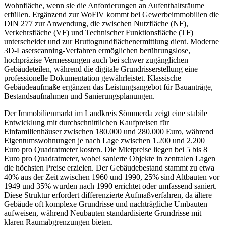
Wohnfläche, wenn sie die Anforderungen an Aufenthaltsräume
erfüllen. Ergänzend zur WoFlV kommt bei Gewerbeimmobilien die
DIN 277 zur Anwendung, die zwischen Nutzfläche (NF),
Verkehrsfläche (VF) und Technischer Funktionsfläche (TF)
unterscheidet und zur Bruttogrundflächenermittlung dient. Moderne
3D-Laserscanning-Verfahren ermöglichen berührungslose,
hochpräzise Vermessungen auch bei schwer zugänglichen
Gebäudeteilen, während die digitale Grundrisserstellung eine
professionelle Dokumentation gewährleistet. Klassische
Gebäudeaufmaße ergänzen das Leistungsangebot für Bauanträge,
Bestandsaufnahmen und Sanierungsplanungen.
Der Immobilienmarkt im Landkreis Sömmerda zeigt eine stabile
Entwicklung mit durchschnittlichen Kaufpreisen für
Einfamilienhäuser zwischen 180.000 und 280.000 Euro, während
Eigentumswohnungen je nach Lage zwischen 1.200 und 2.200
Euro pro Quadratmeter kosten. Die Mietpreise liegen bei 5 bis 8
Euro pro Quadratmeter, wobei sanierte Objekte in zentralen Lagen
die höchsten Preise erzielen. Der Gebäudebestand stammt zu etwa
40% aus der Zeit zwischen 1960 und 1990, 25% sind Altbauten vor
1949 und 35% wurden nach 1990 errichtet oder umfassend saniert.
Diese Struktur erfordert differenzierte Aufmaßverfahren, da ältere
Gebäude oft komplexe Grundrisse und nachträgliche Umbauten
aufweisen, während Neubauten standardisierte Grundrisse mit
klaren Raumabgrenzungen bieten.