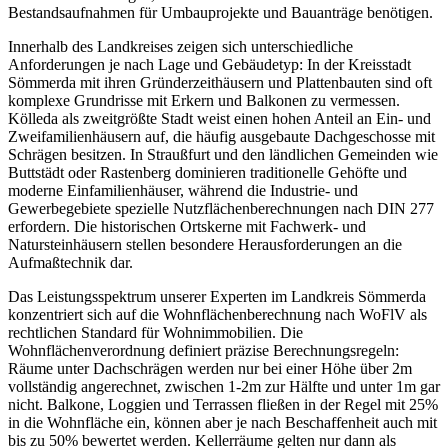
Bestandsaufnahmen für Umbauprojekte und Bauanträge benötigen.
Innerhalb des Landkreises zeigen sich unterschiedliche
Anforderungen je nach Lage und Gebäudetyp: In der Kreisstadt
Sömmerda mit ihren Gründerzeithäusern und Plattenbauten sind oft
komplexe Grundrisse mit Erkern und Balkonen zu vermessen.
Kölleda als zweitgrößte Stadt weist einen hohen Anteil an Ein- und
Zweifamilienhäusern auf, die häufig ausgebaute Dachgeschosse mit
Schrägen besitzen. In Straußfurt und den ländlichen Gemeinden wie
Buttstädt oder Rastenberg dominieren traditionelle Gehöfte und
moderne Einfamilienhäuser, während die Industrie- und
Gewerbegebiete spezielle Nutzflächenberechnungen nach DIN 277
erfordern. Die historischen Ortskerne mit Fachwerk- und
Natursteinhäusern stellen besondere Herausforderungen an die
Aufmaßtechnik dar.
Das Leistungsspektrum unserer Experten im Landkreis Sömmerda
konzentriert sich auf die Wohnflächenberechnung nach WoFlV als
rechtlichen Standard für Wohnimmobilien. Die
Wohnflächenverordnung definiert präzise Berechnungsregeln:
Räume unter Dachschrägen werden nur bei einer Höhe über 2m
vollständig angerechnet, zwischen 1-2m zur Hälfte und unter 1m gar
nicht. Balkone, Loggien und Terrassen fließen in der Regel mit 25%
in die Wohnfläche ein, können aber je nach Beschaffenheit auch mit
bis zu 50% bewertet werden. Kellerräume gelten nur dann als