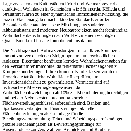
Lage zwischen den Kulturstädten Erfurt und Weimar sowie die
attraktiven Wohnlagen in Gemeinden wie Sömmerda, Kölleda und
Straußfurt führen zu einer dynamischen Immobilienentwicklung, die
präzise Flächenangaben nach aktuellen Standards erfordert.
Besonders die charakteristische Mischung aus sanierter
Altbausubstanz und modernen Neubauprojekten macht fachkundige
Wohnflächenberechnungen nach WoFlV zu einem wichtigen
Qualitätsmerkmal für alle Immobilientransaktionen.
Die Nachfrage nach Aufmaßleistungen im Landkreis Sömmerda
kommt von verschiedenen Zielgruppen mit unterschiedlichen
Anlässen: Eigentümer benötigen korrekte Wohnflächenangaben für
den Verkauf ihrer Immobilie, da fehlerhafte Flächenangaben zu
Kaufpreisminderungen führen können. Käufer lassen vor dem
Erwerb die tatsächliche Wohnfläche überprüfen, um
Investitionssicherheit zu gewährleisten. Vermieter sind auf
rechtssichere Mietverträge angewiesen, da
Wohnflächenabweichungen ab 10% zur Mietminderung berechtigen
und bei der Nebenkostenabrechnung korrekte
Flächenverteilungsschlüssel erforderlich sind. Banken und
Sparkassen verlangen für Finanzierungen aktuelle
Flächenberechnungen als Grundlage für die
Beleihungswertermittlung. Erben und Scheidungspaare benötigen
präzise Flächenangaben als Bewertungsgrundlage für
Auseinandersetzungen, während Architekten und Bauherren