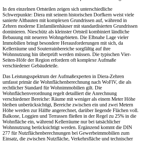
In den einzelnen Ortsteilen zeigen sich unterschiedliche
Schwerpunkte: Diera mit seinem historischen Dorfkern weist viele
sanierte Altbauten mit komplexen Grundrissen auf, während in
Zehren moderne Einfamilienhäuser mit standardisierten Grundrissen
dominieren. Nieschütz als kleinster Ortsteil kombiniert ländliche
Bebauung mit neueren Wohngebieten. Die Elbnahe Lage vieler
Immobilien bringt besondere Herausforderungen mit sich, da
Kellerräume und Souterrainbereiche sorgfältig auf ihre
Wohnnutzung hin überprüft werden müssen. Die typischen Vier-
Seiten-Höfe der Region erfordern oft komplexe Aufmaße
verschiedener Gebäudeteile.
Das Leistungsspektrum der Aufmaßexperten in Diera-Zehren
umfasst primär die Wohnflächenberechnung nach WoFlV, die als
rechtlicher Standard für Wohnimmobilien gilt. Die
Wohnflächenverordnung regelt detailliert die Anrechnung
verschiedener Bereiche: Räume mit weniger als einem Meter Höhe
bleiben unberücksichtigt, Bereiche zwischen ein und zwei Metern
Höhe werden zur Hälfte angerechnet, darüber liegende Flächen voll.
Balkone, Loggien und Terrassen fließen in der Regel zu 25% in die
Wohnfläche ein, während Kellerräume nur bei tatsächlicher
Wohnnutzung berücksichtigt werden. Ergänzend kommt die DIN
277 für Nutzflächenberechnungen bei Gewerbeimmobilien zum
Einsatz, die zwischen Nutzfläche, Verkehrsfläche und technischer