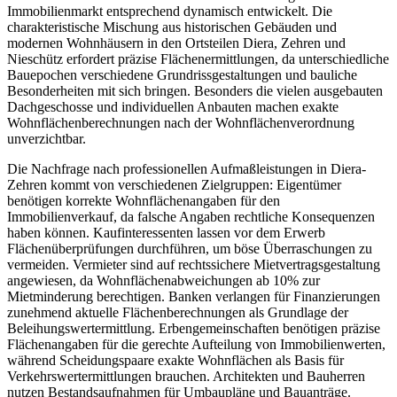
Immobilienmarkt entsprechend dynamisch entwickelt. Die
charakteristische Mischung aus historischen Gebäuden und
modernen Wohnhäusern in den Ortsteilen Diera, Zehren und
Nieschütz erfordert präzise Flächenermittlungen, da unterschiedliche
Bauepochen verschiedene Grundrissgestaltungen und bauliche
Besonderheiten mit sich bringen. Besonders die vielen ausgebauten
Dachgeschosse und individuellen Anbauten machen exakte
Wohnflächenberechnungen nach der Wohnflächenverordnung
unverzichtbar.
Die Nachfrage nach professionellen Aufmaßleistungen in Diera-
Zehren kommt von verschiedenen Zielgruppen: Eigentümer
benötigen korrekte Wohnflächenangaben für den
Immobilienverkauf, da falsche Angaben rechtliche Konsequenzen
haben können. Kaufinteressenten lassen vor dem Erwerb
Flächenüberprüfungen durchführen, um böse Überraschungen zu
vermeiden. Vermieter sind auf rechtssichere Mietvertragsgestaltung
angewiesen, da Wohnflächenabweichungen ab 10% zur
Mietminderung berechtigen. Banken verlangen für Finanzierungen
zunehmend aktuelle Flächenberechnungen als Grundlage der
Beleihungswertermittlung. Erbengemeinschaften benötigen präzise
Flächenangaben für die gerechte Aufteilung von Immobilienwerten,
während Scheidungspaare exakte Wohnflächen als Basis für
Verkehrswertermittlungen brauchen. Architekten und Bauherren
nutzen Bestandsaufnahmen für Umbaupläne und Bauanträge.