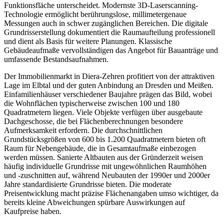
Funktionsfläche unterscheidet. Modernste 3D-Laserscanning-
Technologie ermöglicht berührungslose, millimetergenaue
Messungen auch in schwer zugänglichen Bereichen. Die digitale
Grundrisserstellung dokumentiert die Raumaufteilung professionell
und dient als Basis für weitere Planungen. Klassische
Gebäudeaufmaße vervollständigen das Angebot für Bauanträge und
umfassende Bestandsaufnahmen.
Der Immobilienmarkt in Diera-Zehren profitiert von der attraktiven
Lage im Elbtal und der guten Anbindung an Dresden und Meißen.
Einfamilienhäuser verschiedener Baujahre prägen das Bild, wobei
die Wohnflächen typischerweise zwischen 100 und 180
Quadratmetern liegen. Viele Objekte verfügen über ausgebaute
Dachgeschosse, die bei Flächenberechnungen besondere
Aufmerksamkeit erfordern. Die durchschnittlichen
Grundstücksgrößen von 600 bis 1.200 Quadratmetern bieten oft
Raum für Nebengebäude, die in Gesamtaufmaße einbezogen
werden müssen. Sanierte Altbauten aus der Gründerzeit weisen
häufig individuelle Grundrisse mit ungewöhnlichen Raumhöhen
und -zuschnitten auf, während Neubauten der 1990er und 2000er
Jahre standardisierte Grundrisse bieten. Die moderate
Preisentwicklung macht präzise Flächenangaben umso wichtiger, da
bereits kleine Abweichungen spürbare Auswirkungen auf
Kaufpreise haben.