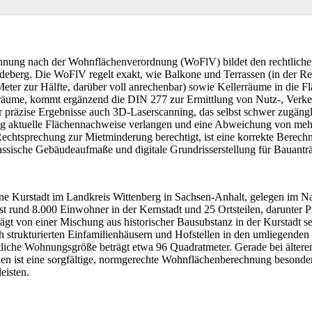
ung nach der Wohnflächenverordnung (WoFlV) bildet den rechtlichen 
eberg. Die WoFlV regelt exakt, wie Balkone und Terrassen (in der Re
eter zur Hälfte, darüber voll anrechenbar) sowie Kellerräume in die 
räume, kommt ergänzend die DIN 277 zur Ermittlung von Nutz-, Verke
 präzise Ergebnisse auch 3D-Laserscanning, das selbst schwer zugängl
g aktuelle Flächennachweise verlangen und eine Abweichung von mehr a
htsprechung zur Mietminderung berechtigt, ist eine korrekte Berechn
assische Gebäudeaufmaße und digitale Grundrisserstellung für Bauan
ne Kurstadt im Landkreis Wittenberg in Sachsen-Anhalt, gelegen im N
t rund 8.000 Einwohner in der Kernstadt und 25 Ortsteilen, darunter P
ägt von einer Mischung aus historischer Bausubstanz in der Kurstadt s
 strukturierten Einfamilienhäusern und Hofstellen in den umliegenden D
ttliche Wohnungsgröße beträgt etwa 96 Quadratmeter. Gerade bei ält
 ist eine sorgfältige, normgerechte Wohnflächenberechnung besonders
eisten.