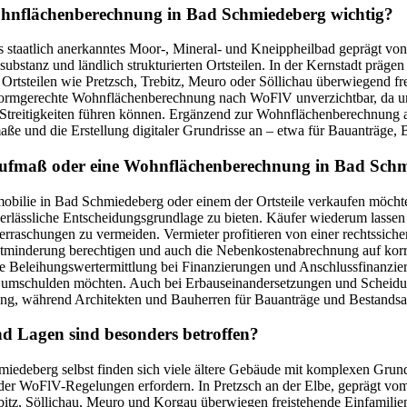
hnflächenberechnung in Bad Schmiedeberg wichtig?
s staatlich anerkanntes Moor-, Mineral- und Kneippheilbad geprägt vo
ubstanz und ländlich strukturierten Ortsteilen. In der Kernstadt prä
Ortsteilen wie Pretzsch, Trebitz, Meuro oder Söllichau überwiegend fr
normgerechte Wohnflächenberechnung nach WoFlV unverzichtbar, da unk
 Streitigkeiten führen können. Ergänzend zur Wohnflächenberechnung 
ße und die Erstellung digitaler Grundrisse an – etwa für Bauanträge,
Aufmaß oder eine Wohnflächenberechnung in Bad Sch
mobilie in Bad Schmiedeberg oder einem der Ortsteile verkaufen möch
verlässliche Entscheidungsgrundlage zu bieten. Käufer wiederum lassen
rraschungen zu vermeiden. Vermieter profitieren von einer rechtssi
tminderung berechtigen und auch die Nebenkostenabrechnung auf korre
e Beleihungswertermittlung bei Finanzierungen und Anschlussfinanzier
 umschulden möchten. Auch bei Erbauseinandersetzungen und Scheidun
ung, während Architekten und Bauherren für Bauanträge und Bestandsa
nd Lagen sind besonders betroffen?
miedeberg selbst finden sich viele ältere Gebäude mit komplexen Gru
er WoFlV-Regelungen erfordern. In Pretzsch an der Elbe, geprägt vom 
ebitz, Söllichau, Meuro und Korgau überwiegen freistehende Einfamili