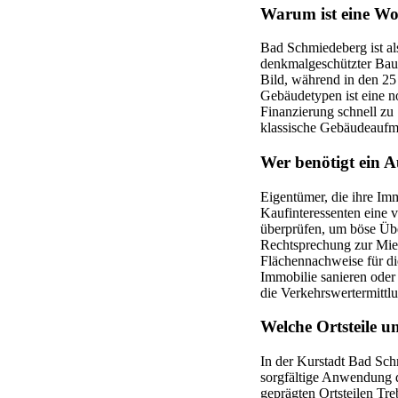
Warum ist eine Wo
Bad Schmiedeberg ist al
denkmalgeschützter Baus
Bild, während in den 25 
Gebäudetypen ist eine 
Finanzierung schnell zu
klassische Gebäudeaufma
Wer benötigt ein 
Eigentümer, die ihre Im
Kaufinteressenten eine 
überprüfen, um böse Übe
Rechtsprechung zur Mie
Flächennachweise für di
Immobilie sanieren oder
die Verkehrswertermittl
Welche Ortsteile u
In der Kurstadt Bad Sch
sorgfältige Anwendung d
geprägten Ortsteilen Tr