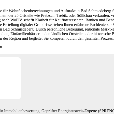
ge für Wohnflächenberechnungen und Aufmaße in Bad Schmiedeberg fi
einem der 25 Ortsteile wie Pretzsch, Trebitz oder Söllichau verkaufen, 
nach WoFlV schafft Klarheit für Kaufinteressenten, Banken und Behö
Erstellung digitaler Grundrisse stehen Ihnen erfahrene Fachleute zur
 in Bad Schmiedeberg. Durch persönliche Betreuung, regionale Marktke
ien, Einfamilienhäuser in den ländlichen Ortsteilen oder historische B
n der Region und begleitet Sie kompetent durch den gesamten Prozess.
en
 für Immobilienbewertung, Geprüfter Energieausweis-Experte (SP