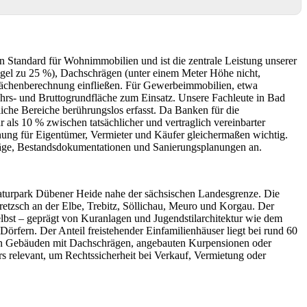
Standard für Wohnimmobilien und ist die zentrale Leistung unserer
gel zu 25 %), Dachschrägen (unter einem Meter Höhe nicht,
Flächenberechnung einfließen. Für Gewerbeimmobilien, etwa
hrs- und Bruttogrundfläche zum Einsatz. Unsere Fachleute in Bad
iche Bereiche berührungslos erfasst. Da Banken für die
ls 10 % zwischen tatsächlicher und vertraglich vereinbarter
ung für Eigentümer, Vermieter und Käufer gleichermaßen wichtig.
träge, Bestandsdokumentationen und Sanierungsplanungen an.
aturpark Dübener Heide nahe der sächsischen Landesgrenze. Die
retzsch an der Elbe, Trebitz, Söllichau, Meuro und Korgau. Der
elbst – geprägt von Kuranlagen und Jugendstilarchitektur wie dem
örfern. Der Anteil freistehender Einfamilienhäuser liegt bei rund 60
eren Gebäuden mit Dachschrägen, angebauten Kurpensionen oder
 relevant, um Rechtssicherheit bei Verkauf, Vermietung oder