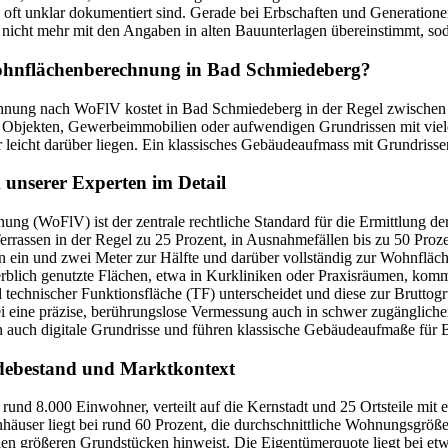
ft unklar dokumentiert sind. Gerade bei Erbschaften und Generationenwe
 nicht mehr mit den Angaben in alten Bauunterlagen übereinstimmt, so
ohnflächenberechnung in Bad Schmiedeberg?
nung nach WoFlV kostet in Bad Schmiedeberg in der Regel zwischen
 Objekten, Gewerbeimmobilien oder aufwendigen Grundrissen mit vi
leicht darüber liegen. Ein klassisches Gebäudeaufmass mit Grundrissers
 unserer Experten im Detail
ng (WoFlV) ist der zentrale rechtliche Standard für die Ermittlung d
rrassen in der Regel zu 25 Prozent, in Ausnahmefällen bis zu 50 Pro
n ein und zwei Meter zur Hälfte und darüber vollständig zur Wohnfläc
erblich genutzte Flächen, etwa in Kurkliniken oder Praxisräumen, kom
 technischer Funktionsfläche (TF) unterscheidet und diese zur Brut
i eine präzise, berührungslose Vermessung auch in schwer zugänglic
en auch digitale Grundrisse und führen klassische Gebäudeaufmaße fü
debestand und Marktkontext
rund 8.000 Einwohner, verteilt auf die Kernstadt und 25 Ortsteile mit
nhäuser liegt bei rund 60 Prozent, die durchschnittliche Wohnungsgröße
en größeren Grundstücken hinweist. Die Eigentümerquote liegt bei et