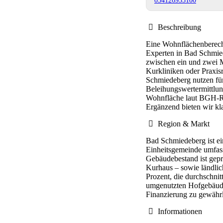
Beschreibung
Eine Wohnflächenberechn
Experten in Bad Schmied
zwischen ein und zwei M
Kurkliniken oder Praxis
Schmiedeberg nutzen für
Beleihungswertermittlun
Wohnfläche laut BGH-Rec
Ergänzend bieten wir kl
Region & Markt
Bad Schmiedeberg ist ei
Einheitsgemeinde umfass
Gebäudebestand ist gepr
Kurhaus – sowie ländlich
Prozent, die durchschni
umgenutzten Hofgebäuden
Finanzierung zu gewährl
Informationen