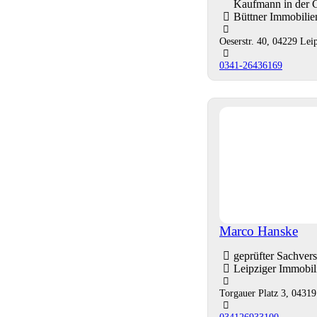
Kaufmann in der 
Büttner Immobili
Oeserstr. 40, 04229 Lei
0341-26436169
Marco Hanske
geprüfter Sachver
Leipziger Immobi
Torgauer Platz 3, 04319
034126933100