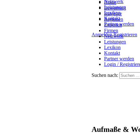
Netzwerk
Home
Leistungen
Bewertung
Lexikon
Ratgeber
Kontakt
Regionen
Partner werden
Experten
Firmen
Anmelden
Registrieren
Netzwerk
Leistungen
Lexikon
Kontakt
Partner werden
Login / Registrier
Suchen nach:
Aufmaße & Wo