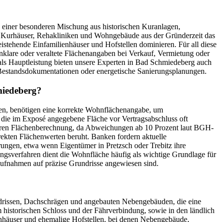
n einer besonderen Mischung aus historischen Kuranlagen,
gen Kurhäuser, Rehakliniken und Wohngebäude aus der Gründerzeit das
eistehende Einfamilienhäuser und Hofstellen dominieren. Für all diese
lare oder veraltete Flächenangaben bei Verkauf, Vermietung oder
als Hauptleistung bieten unsere Experten in Bad Schmiedeberg auch
 Bestandsdokumentationen oder energetische Sanierungsplanungen.
miedeberg?
ten, benötigen eine korrekte Wohnflächenangabe, um
 die im Exposé angegebene Fläche vor Vertragsabschluss oft
cheren Flächenberechnung, da Abweichungen ab 10 Prozent laut BGH-
kten Flächenwerten beruht. Banken fordern aktuelle
ungen, etwa wenn Eigentümer in Pretzsch oder Trebitz ihre
gsverfahren dient die Wohnfläche häufig als wichtige Grundlage für
ufnahmen auf präzise Grundrisse angewiesen sind.
ndrissen, Dachschrägen und angebauten Nebengebäuden, die eine
historischen Schloss und der Fährverbindung, sowie in den ländlich
enhäuser und ehemalige Hofstellen, bei denen Nebengebäude,