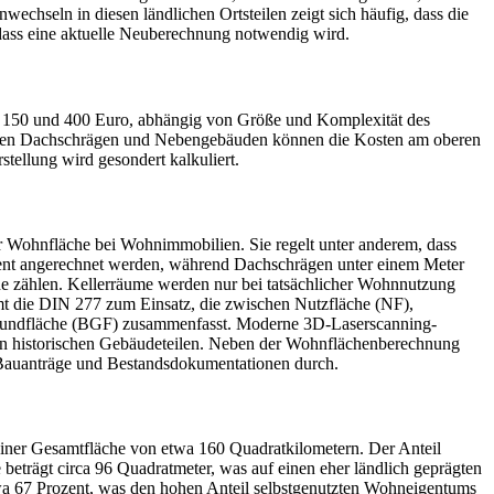
chseln in diesen ländlichen Ortsteilen zeigt sich häufig, dass die
dass eine aktuelle Neuberechnung notwendig wird.
 150 und 400 Euro, abhängig von Größe und Komplexität des
elen Dachschrägen und Nebengebäuden können die Kosten am oberen
tellung wird gesondert kalkuliert.
er Wohnfläche bei Wohnimmobilien. Sie regelt unter anderem, dass
zent angerechnet werden, während Dachschrägen unter einem Meter
he zählen. Kellerräume werden nur bei tatsächlicher Wohnnutzung
mt die DIN 277 zum Einsatz, die zwischen Nutzfläche (NF),
togrundfläche (BGF) zusammenfasst. Moderne 3D-Laserscanning-
hen historischen Gebäudeteilen. Neben der Wohnflächenberechnung
r Bauanträge und Bestandsdokumentationen durch.
 einer Gesamtfläche von etwa 160 Quadratkilometern. Der Anteil
 beträgt circa 96 Quadratmeter, was auf einen eher ländlich geprägten
wa 67 Prozent, was den hohen Anteil selbstgenutzten Wohneigentums