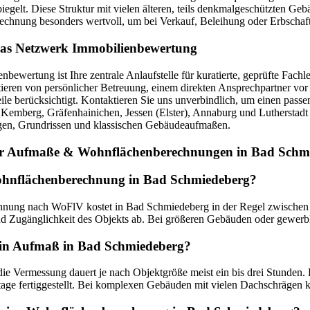
spiegelt. Diese Struktur mit vielen älteren, teils denkmalgeschützten
echnung besonders wertvoll, um bei Verkauf, Beleihung oder Erbschaft 
 das Netzwerk Immobilienbewertung
bewertung ist Ihre zentrale Anlaufstelle für kuratierte, geprüfte F
ieren von persönlicher Betreuung, einem direkten Ansprechpartner vor 
eile berücksichtigt. Kontaktieren Sie uns unverbindlich, um einen pass
Kemberg, Gräfenhainichen, Jessen (Elster), Annaburg und Lutherstadt W
en, Grundrissen und klassischen Gebäudeaufmaßen.
ur Aufmaße & Wohnflächenberechnungen in Bad Schm
ohnflächenberechnung in Bad Schmiedeberg?
nung nach WoFlV kostet in Bad Schmiedeberg in der Regel zwischen 
d Zugänglichkeit des Objekts ab. Bei größeren Gebäuden oder gewerbl
ein Aufmaß in Bad Schmiedeberg?
die Vermessung dauert je nach Objektgröße meist ein bis drei Stunden
age fertiggestellt. Bei komplexen Gebäuden mit vielen Dachschrägen k