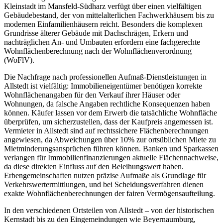
Kleinstadt im Mansfeld-Südharz verfügt über einen vielfältigen
Gebäudebestand, der von mittelalterlichen Fachwerkhäusern bis zu
modernen Einfamilienhäusern reicht. Besonders die komplexen
Grundrisse älterer Gebäude mit Dachschrägen, Erkern und
nachträglichen An- und Umbauten erfordern eine fachgerechte
Wohnflächenberechnung nach der Wohnflächenverordnung
(WoFlV).
Die Nachfrage nach professionellen Aufmaß-Dienstleistungen in
Allstedt ist vielfältig: Immobilieneigentümer benötigen korrekte
Wohnflächenangaben für den Verkauf ihrer Häuser oder
Wohnungen, da falsche Angaben rechtliche Konsequenzen haben
können. Käufer lassen vor dem Erwerb die tatsächliche Wohnfläche
überprüfen, um sicherzustellen, dass der Kaufpreis angemessen ist.
Vermieter in Allstedt sind auf rechtssichere Flächenberechnungen
angewiesen, da Abweichungen über 10% zur ortsüblichen Miete zu
Mietminderungsansprüchen führen können. Banken und Sparkassen
verlangen für Immobilienfinanzierungen aktuelle Flächennachweise,
da diese direkten Einfluss auf den Beleihungswert haben.
Erbengemeinschaften nutzen präzise Aufmaße als Grundlage für
Verkehrswertermittlungen, und bei Scheidungsverfahren dienen
exakte Wohnflächenberechnungen der fairen Vermögensaufteilung.
In den verschiedenen Ortsteilen von Allstedt – von der historischen
Kernstadt bis zu den Eingemeindungen wie Beyernaumburg,