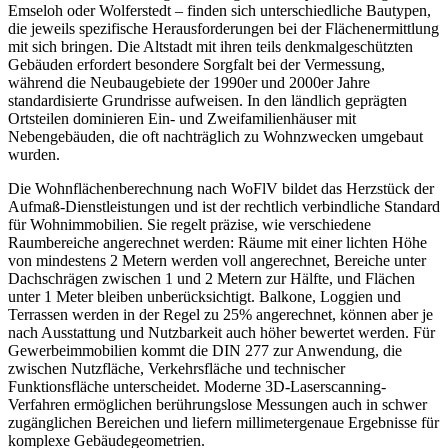
Emseloh oder Wolferstedt – finden sich unterschiedliche Bautypen,
die jeweils spezifische Herausforderungen bei der Flächenermittlung
mit sich bringen. Die Altstadt mit ihren teils denkmalgeschützten
Gebäuden erfordert besondere Sorgfalt bei der Vermessung,
während die Neubaugebiete der 1990er und 2000er Jahre
standardisierte Grundrisse aufweisen. In den ländlich geprägten
Ortsteilen dominieren Ein- und Zweifamilienhäuser mit
Nebengebäuden, die oft nachträglich zu Wohnzwecken umgebaut
wurden.
Die Wohnflächenberechnung nach WoFlV bildet das Herzstück der
Aufmaß-Dienstleistungen und ist der rechtlich verbindliche Standard
für Wohnimmobilien. Sie regelt präzise, wie verschiedene
Raumbereiche angerechnet werden: Räume mit einer lichten Höhe
von mindestens 2 Metern werden voll angerechnet, Bereiche unter
Dachschrägen zwischen 1 und 2 Metern zur Hälfte, und Flächen
unter 1 Meter bleiben unberücksichtigt. Balkone, Loggien und
Terrassen werden in der Regel zu 25% angerechnet, können aber je
nach Ausstattung und Nutzbarkeit auch höher bewertet werden. Für
Gewerbeimmobilien kommt die DIN 277 zur Anwendung, die
zwischen Nutzfläche, Verkehrsfläche und technischer
Funktionsfläche unterscheidet. Moderne 3D-Laserscanning-
Verfahren ermöglichen berührungslose Messungen auch in schwer
zugänglichen Bereichen und liefern millimetergenaue Ergebnisse für
komplexe Gebäudegeometrien.