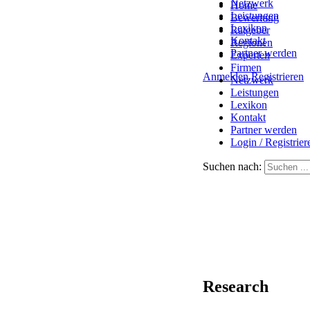
Netzwerk
Home
Leistungen
Bewertung
Lexikon
Ratgeber
Kontakt
Regionen
Partner werden
Experten
Firmen
Anmelden
Registrieren
Netzwerk
Leistungen
Lexikon
Kontakt
Partner werden
Login / Registrier
Suchen nach:
Research