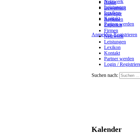
Netzwerk
Home
Leistungen
Bewertung
Lexikon
Ratgeber
Kontakt
Regionen
Partner werden
Experten
Firmen
Anmelden
Registrieren
Netzwerk
Leistungen
Lexikon
Kontakt
Partner werden
Login / Registrier
Suchen nach:
Kalender