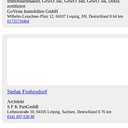
Immobilienmakler, GewO 34c, GewO 34d, GewO 34i, Dekra
zertifiziert
GoVesta Immobilien GmbH
Wilhelm-Leuschner-Platz 12, 04107 Leipzig, SN, Deutschland
0.64 km
01735710464
Stefan Frohnsdorf
Architekt
S F K PartGmbB
Leibnizstraße 10, 04105 Leipzig, Sachsen, Deutschland
0.76 km
0341 697 630 80